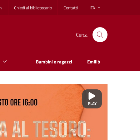
hi
Chiedi al bibliotecario
Contatti
ITA
Cerca
Bambini e ragazzi
Emilib
PLAY