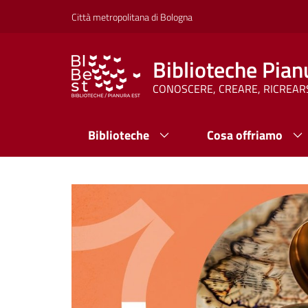
Vai al contenuto
Vai alla navigazione
Vai al footer
Città metropolitana di Bologna
Biblioteche Pian
CONOSCERE, CREARE, RICREAR
Biblioteche
Cosa offriamo