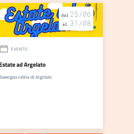
25/06
dal
31/08
al
EVENTO
Estate ad Argelato
Rassegna estiva di Argelato