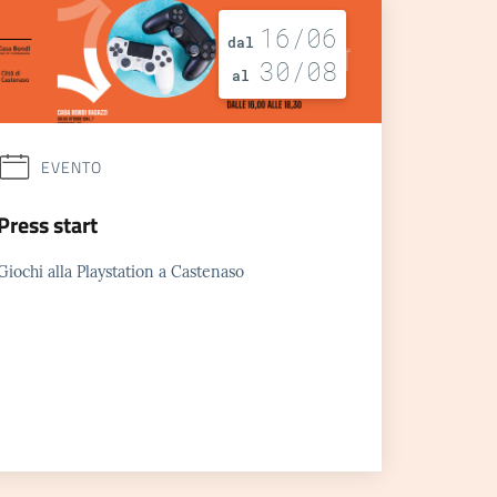
16/06
dal
30/08
al
EVENTO
Press start
Giochi alla Playstation a Castenaso