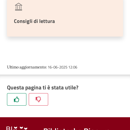
E
m
i
Consigli di lettura
l
i
b
16-06-2025 12:06
Ultimo aggiornamento
:
Cerca nei
cataloghi
Questa pagina ti è stata utile?
Chiedi al
bibliotecario
Contatti