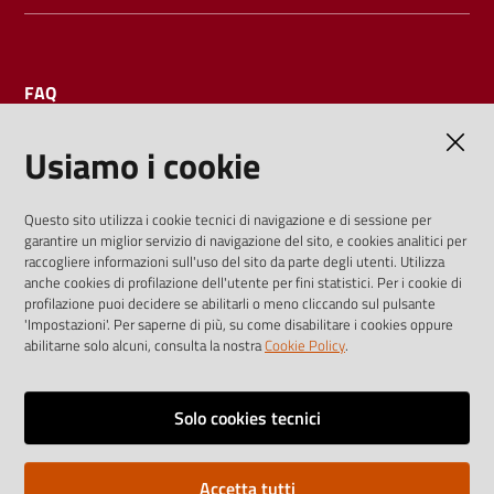
FAQ
Usiamo i cookie
AMMINISTRAZIONE TRASPARENTE
Questo sito utilizza i cookie tecnici di navigazione e di sessione per
garantire un miglior servizio di navigazione del sito, e cookies analitici per
I dati personali pubblicati sono riutilizzabili solo alle condizioni
raccogliere informazioni sull'uso del sito da parte degli utenti. Utilizza
previste dalla direttiva comunitaria 2003/98/CE e dal d.lgs.
anche cookies di profilazione dell'utente per fini statistici. Per i cookie di
profilazione puoi decidere se abilitarli o meno cliccando sul pulsante
36/2006
'Impostazioni'. Per saperne di più, su come disabilitare i cookies oppure
abilitarne solo alcuni, consulta la nostra
Cookie Policy
.
Vai alla pagina
Media policy
Solo cookies tecnici
Note legali
Accetta tutti