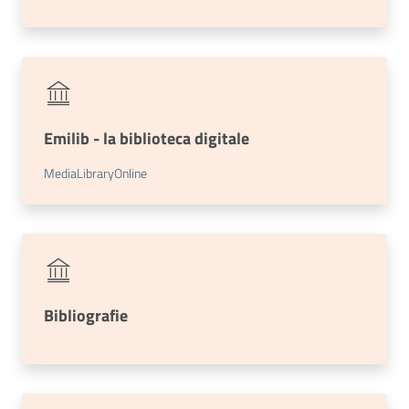
Trova
libri
e
film
Emilib - la biblioteca digitale
Calendario
MediaLibraryOnline
Online
Bibliografie
Bambini
e
ragazzi