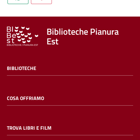
Trova
libri
e
film
Biblioteche Pianura
Est
Calendario
Online
BIBLIOTECHE
COSA OFFRIAMO
Bambini
e
TROVA LIBRI E FILM
ragazzi