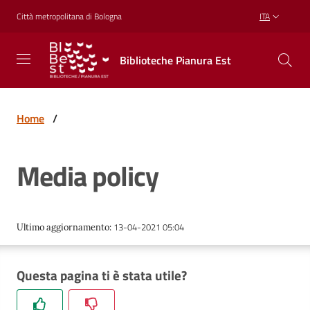
Vai al contenuto
Vai alla navigazione
Vai al footer
Città metropolitana di Bologna
ITA
Biblioteche
Biblioteche Pianura Est
Pianura
Est
CONOSCERE,
CREARE,
Home
/
RICREARSI
Media policy
Biblioteche
13-04-2021 05:04
Ultimo aggiornamento
:
Cosa
offriamo
Questa pagina ti è stata utile?