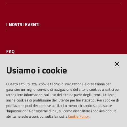
I NOSTRI EVENTI
FAQ
Usiamo i cookie
AMMINISTRAZIONE TRASPARENTE
Questo sito utilizza i cookie tecnici di navigazione e di sessione per
garantire un miglior servizio di navigazione del sito, e cookies analitici per
I dati personali pubblicati sono riutilizzabili solo alle condizioni
raccogliere informazioni sull'uso del sito da parte degli utenti. Utilizza
previste dalla direttiva comunitaria 2003/98/CE e dal d.lgs.
anche cookies di profilazione dell'utente per fini statistici. Per i cookie di
profilazione puoi decidere se abilitarli o meno cliccando sul pulsante
36/2006
'Impostazioni'. Per saperne di più, su come disabilitare i cookies oppure
abilitarne solo alcuni, consulta la nostra
Cookie Policy
.