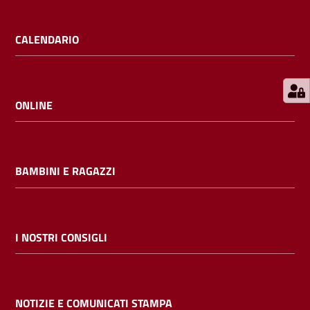
E
m
CALENDARIO
i
l
i
b
ONLINE
BAMBINI E RAGAZZI
Cerca nei
cataloghi
Chiedi al
I NOSTRI CONSIGLI
bibliotecario
Contatti
NOTIZIE E COMUNICATI STAMPA