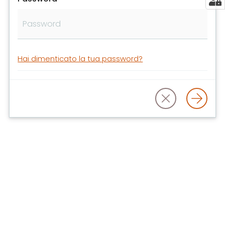
libri
e
film
Calendario
Hai dimenticato la tua password?
Online
Bambini
e
ragazzi
E
m
i