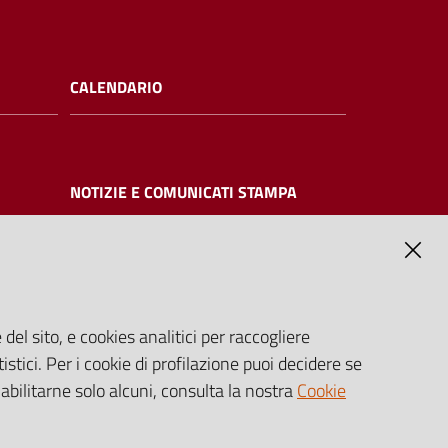
CALENDARIO
NOTIZIE E COMUNICATI STAMPA
NTE
del sito, e cookies analitici per raccogliere
ilizzabili
istici. Per i cookie di profilazione puoi decidere se
 direttiva
 abilitarne solo alcuni, consulta la nostra
Cookie
lgs.