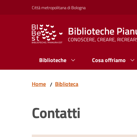
Vai al contenuto
Vai alla navigazione
Vai al footer
Città metropolitana di Bologna
Biblioteche Pian
CONOSCERE, CREARE, RICREAR
Biblioteche
Cosa offriamo
Home
Biblioteca
/
Contatti