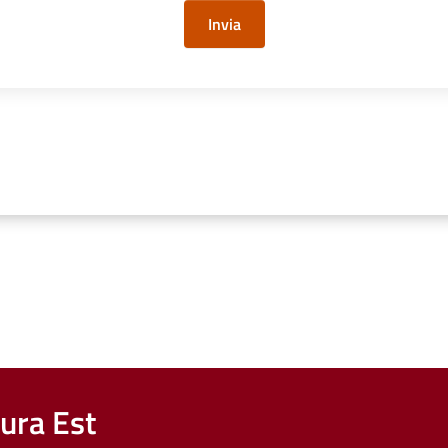
Invia
nura Est