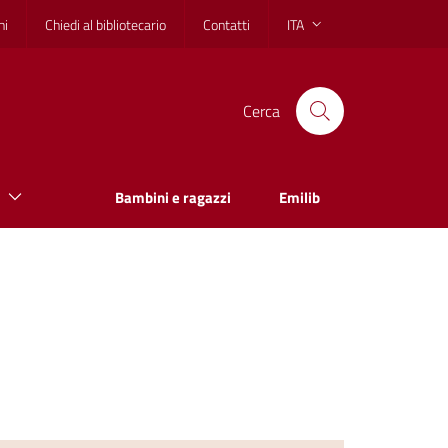
hi
Chiedi al bibliotecario
Contatti
ITA
Cerca
Bambini e ragazzi
Emilib