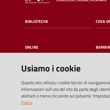
CONOSCERE, CREARE, RICREARSI
BIBLIOTECHE
COSA O
ONLINE
BAMBIN
Usiamo i cookie
I NOSTRI EVENTI
FAQ
Questo sito utilizza i cookie tecnici di navigazione
informazioni sull'uso del sito da parte degli utenti
abilitarli o meno cliccando sul pulsante 'Impostazi
Policy
.