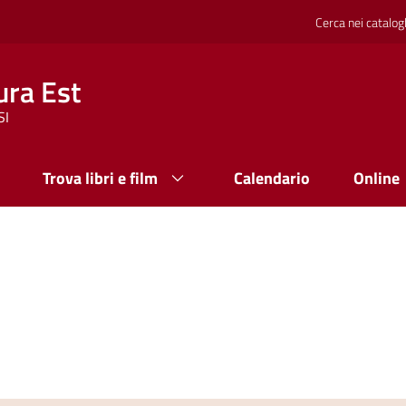
Cerca nei catalog
ura Est
SI
Trova libri e film
Calendario
Online