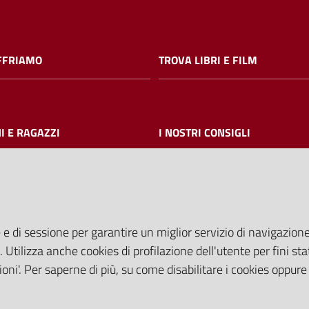
FFRIAMO
TROVA LIBRI E FILM
I E RAGAZZI
I NOSTRI CONSIGLI
AMMINISTRAZIONE TRASPARE
 e di sessione per garantire un miglior servizio di navigazione 
I dati personali pubblicati sono riut
. Utilizza anche cookies di profilazione dell'utente per fini stat
solo alle condizioni previste dalla
oni'. Per saperne di più, su come disabilitare i cookies oppure
comunitaria 2003/98/CE e dal d.
36/2006