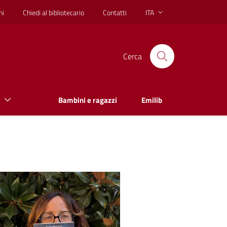
hi
Chiedi al bibliotecario
Contatti
ITA
Cerca
Bambini e ragazzi
Emilib