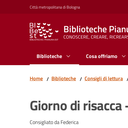
Vai al contenuto
Vai alla navigazione
Vai al footer
Città metropolitana di Bologna
Biblioteche Pian
CONOSCERE, CREARE, RICREAR
Biblioteche
Cosa offriamo
Home
Biblioteche
Consigli di lettura
/
/
Giorno di risacca 
Consigliato da Federica