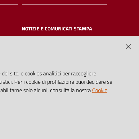
NOTIZIE E COMUNICATI STAMPA
NTE
del sito, e cookies analitici per raccogliere
ilizzabili
istici. Per i cookie di profilazione puoi decidere se
 direttiva
 abilitarne solo alcuni, consulta la nostra
Cookie
lgs.