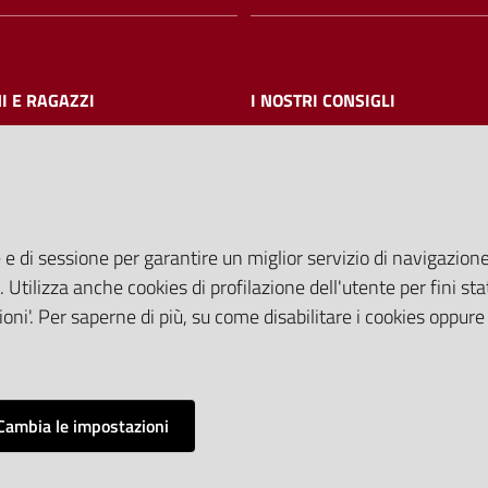
I E RAGAZZI
I NOSTRI CONSIGLI
AMMINISTRAZIONE TRASPARE
 e di sessione per garantire un miglior servizio di navigazione 
I dati personali pubblicati sono riut
. Utilizza anche cookies di profilazione dell'utente per fini stat
solo alle condizioni previste dalla
oni'. Per saperne di più, su come disabilitare i cookies oppure
comunitaria 2003/98/CE e dal d.
36/2006
Cambia le impostazioni
Impostazioni cookie
Sitemap
Credits