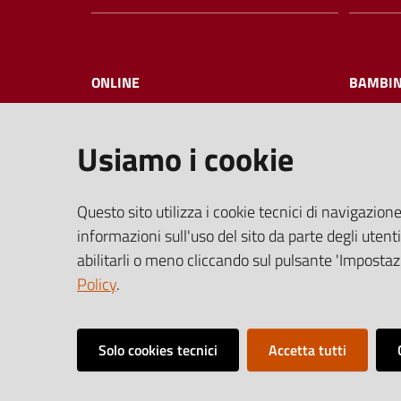
ONLINE
BAMBIN
Usiamo i cookie
I NOSTRI EVENTI
FAQ
Questo sito utilizza i cookie tecnici di navigazione
informazioni sull'uso del sito da parte degli utenti
abilitarli o meno cliccando sul pulsante 'Impostazi
Policy
.
Solo cookies tecnici
Accetta tutti
Vai alla pagina
Media policy
Note legali
Privacy policy