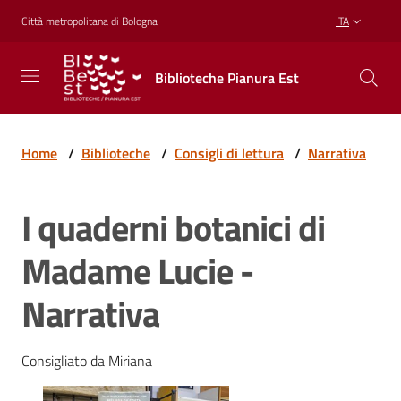
Vai al contenuto
Vai alla navigazione
Vai al footer
Città metropolitana di Bologna
ITA
Biblioteche
Biblioteche Pianura Est
Pianura
Est
CONOSCERE,
CREARE,
Home
/
Biblioteche
/
Consigli di lettura
/
Narrativa
RICREARSI
I quaderni botanici di
Biblioteche
Madame Lucie -
Narrativa
Cosa
offriamo
Consigliato da Miriana