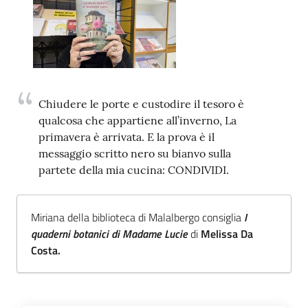
Trova
libri
e
film
Chiudere le porte e custodire il tesoro è
Calendario
qualcosa che appartiene all’inverno, La
primavera è arrivata. E la prova è il
Online
messaggio scritto nero su bianvo sulla
partete della mia cucina: CONDIVIDI.
Miriana della biblioteca di Malalbergo consiglia
I
quaderni botanici di Madame Lucie
di
Melissa Da
Bambini
Costa.
e
ragazzi