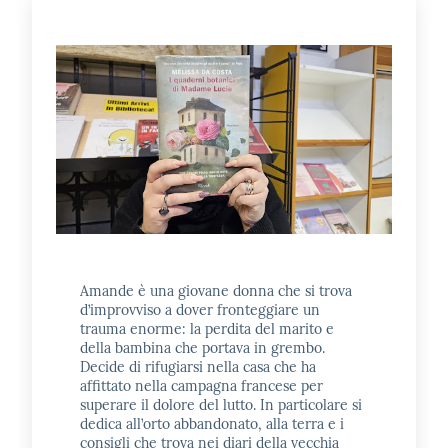
E
m
i
l
i
b
Cerca nei
cataloghi
Amande è una giovane donna che si trova
d’improvviso a dover fronteggiare un
trauma enorme: la perdita del marito e
Chiedi al
della bambina che portava in grembo.
bibliotecario
Decide di rifugiarsi nella casa che ha
affittato nella campagna francese per
superare il dolore del lutto. In particolare si
Contatti
dedica all’orto abbandonato, alla terra e i
consigli che trova nei diari della vecchia