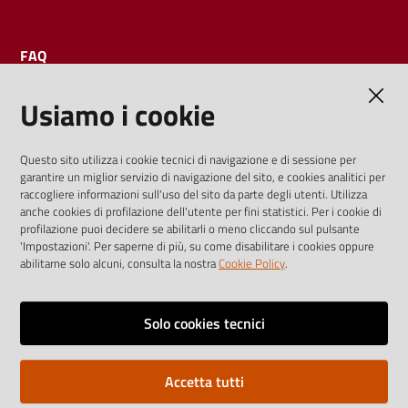
FAQ
Usiamo i cookie
AMMINISTRAZIONE TRASPARENTE
Questo sito utilizza i cookie tecnici di navigazione e di sessione per
garantire un miglior servizio di navigazione del sito, e cookies analitici per
I dati personali pubblicati sono riutilizzabili solo alle condizioni
raccogliere informazioni sull'uso del sito da parte degli utenti. Utilizza
previste dalla direttiva comunitaria 2003/98/CE e dal d.lgs.
anche cookies di profilazione dell'utente per fini statistici. Per i cookie di
profilazione puoi decidere se abilitarli o meno cliccando sul pulsante
36/2006
'Impostazioni'. Per saperne di più, su come disabilitare i cookies oppure
abilitarne solo alcuni, consulta la nostra
Cookie Policy
.
Vai alla pagina
Media policy
Solo cookies tecnici
Note legali
Accetta tutti
Privacy policy