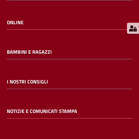
E
m
i
ONLINE
l
i
b
BAMBINI E RAGAZZI
Cerca nei
I NOSTRI CONSIGLI
cataloghi
Chiedi al
NOTIZIE E COMUNICATI STAMPA
bibliotecario
Contatti