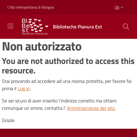
Vai al contenuto
Vai alla navigazione
Vai al footer
Città metropolitana di Bologna
ITA
Biblioteche
Biblioteche Pianura Est
Pianura
Est
Non autorizzato
CONOSCERE,
CREARE,
RICREARSI
You are not authorized to access this
resource.
Stai provando ad accedere ad una risorsa protetta, per favore fai
Biblioteche
prima il
Log in
.
Se sei sicuro di aver inserito l'indirizzo corretto ma ottieni
Cosa
comunque un errore, contatta l'
Amministratore del sito
.
offriamo
Grazie.