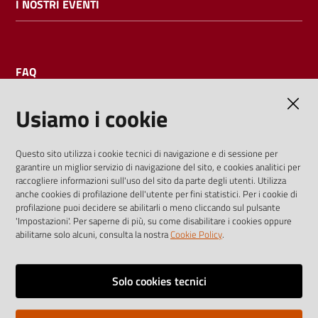
I NOSTRI EVENTI
FAQ
Usiamo i cookie
AMMINISTRAZIONE TRASPARENTE
Questo sito utilizza i cookie tecnici di navigazione e di sessione per
garantire un miglior servizio di navigazione del sito, e cookies analitici per
I dati personali pubblicati sono riutilizzabili solo alle condizioni
raccogliere informazioni sull'uso del sito da parte degli utenti. Utilizza
previste dalla direttiva comunitaria 2003/98/CE e dal d.lgs.
anche cookies di profilazione dell'utente per fini statistici. Per i cookie di
profilazione puoi decidere se abilitarli o meno cliccando sul pulsante
36/2006
'Impostazioni'. Per saperne di più, su come disabilitare i cookies oppure
abilitarne solo alcuni, consulta la nostra
Cookie Policy
.
Vai alla pagina
Media policy
Solo cookies tecnici
Note legali