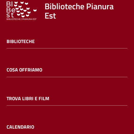
Trova
Biblioteche Pianura
libri
Est
e
film
BIBLIOTECHE
Calendario
Online
COSA OFFRIAMO
TROVA LIBRI E FILM
Bambini
e
ragazzi
CALENDARIO