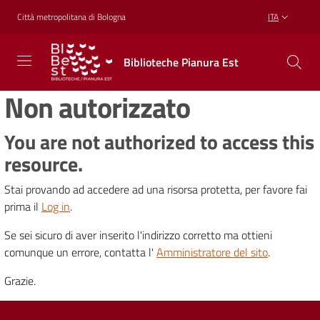
Vai al contenuto
Vai alla navigazione
Vai al footer
Città metropolitana di Bologna
ITA
Biblioteche
Biblioteche Pianura Est
Pianura
Est
Non autorizzato
CONOSCERE,
CREARE,
RICREARSI
You are not authorized to access this
resource.
Stai provando ad accedere ad una risorsa protetta, per favore fai
Biblioteche
prima il
Log in
.
Se sei sicuro di aver inserito l'indirizzo corretto ma ottieni
Cosa
comunque un errore, contatta l'
Amministratore del sito
.
offriamo
Grazie.