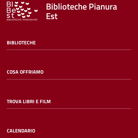
Trova
Biblioteche Pianura
libri
Est
e
film
BIBLIOTECHE
Calendario
Online
COSA OFFRIAMO
TROVA LIBRI E FILM
Bambini
e
ragazzi
CALENDARIO