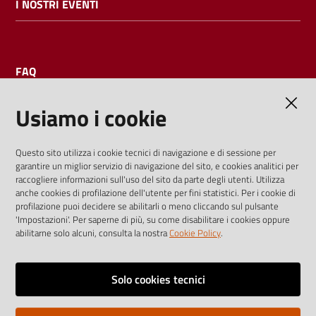
I NOSTRI EVENTI
FAQ
Usiamo i cookie
AMMINISTRAZIONE TRASPARENTE
Questo sito utilizza i cookie tecnici di navigazione e di sessione per
garantire un miglior servizio di navigazione del sito, e cookies analitici per
I dati personali pubblicati sono riutilizzabili solo alle condizioni
raccogliere informazioni sull'uso del sito da parte degli utenti. Utilizza
previste dalla direttiva comunitaria 2003/98/CE e dal d.lgs.
anche cookies di profilazione dell'utente per fini statistici. Per i cookie di
profilazione puoi decidere se abilitarli o meno cliccando sul pulsante
36/2006
'Impostazioni'. Per saperne di più, su come disabilitare i cookies oppure
abilitarne solo alcuni, consulta la nostra
Cookie Policy
.
Vai alla pagina
Media policy
Solo cookies tecnici
Note legali