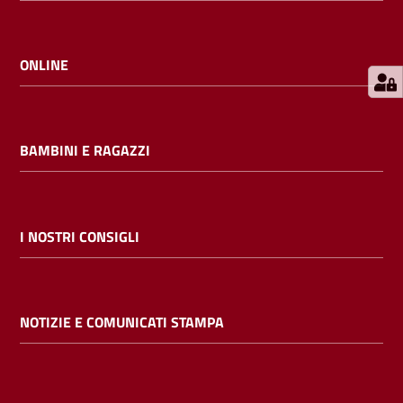
E
m
i
ONLINE
l
i
b
BAMBINI E RAGAZZI
Cerca nei
I NOSTRI CONSIGLI
cataloghi
Chiedi al
NOTIZIE E COMUNICATI STAMPA
bibliotecario
Contatti