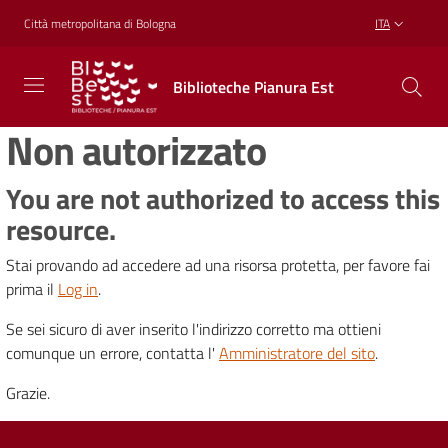
Vai al contenuto
Vai alla navigazione
Vai al footer
Città metropolitana di Bologna
ITA
Biblioteche
Biblioteche Pianura Est
Pianura
Est
Non autorizzato
CONOSCERE,
CREARE,
RICREARSI
You are not authorized to access this
resource.
Stai provando ad accedere ad una risorsa protetta, per favore fai
Biblioteche
prima il
Log in
.
Se sei sicuro di aver inserito l'indirizzo corretto ma ottieni
Cosa
comunque un errore, contatta l'
Amministratore del sito
.
offriamo
Grazie.