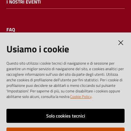
I NOSTRI EVENTI
FAQ
Usiamo i cookie
AMMINISTRAZIONE TRASPARENTE
Questo sito utilizza i cookie tecnici di navigazione e di sessione per
garantire un miglior servizio di navigazione del sito, e cookies analitici per
I dati personali pubblicati sono riutilizzabili solo alle condizioni
raccogliere informazioni sull'uso del sito da parte degli utenti. Utilizza
previste dalla direttiva comunitaria 2003/98/CE e dal d.lgs.
anche cookies di profilazione dell'utente per fini statistici. Per i cookie di
profilazione puoi decidere se abilitarli o meno cliccando sul pulsante
36/2006
'Impostazioni'. Per saperne di più, su come disabilitare i cookies oppure
abilitarne solo alcuni, consulta la nostra
Cookie Policy
.
Vai alla pagina
Media policy
Solo cookies tecnici
Note legali