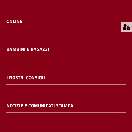
E
m
i
ONLINE
l
i
b
BAMBINI E RAGAZZI
Cerca nei
I NOSTRI CONSIGLI
cataloghi
Chiedi al
NOTIZIE E COMUNICATI STAMPA
bibliotecario
Contatti