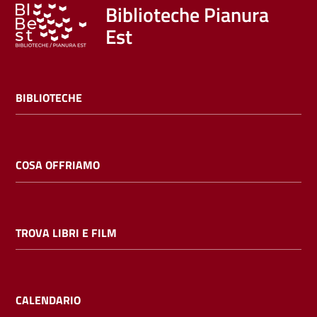
Trova
Biblioteche Pianura
libri
Est
e
film
BIBLIOTECHE
Calendario
Online
COSA OFFRIAMO
TROVA LIBRI E FILM
Bambini
e
ragazzi
CALENDARIO