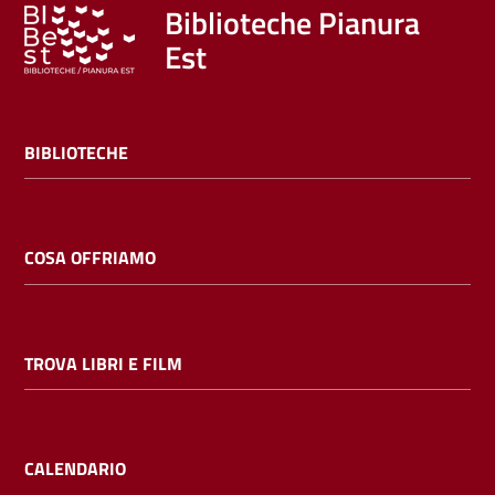
Trova
Biblioteche Pianura
libri
Est
e
film
BIBLIOTECHE
Calendario
Online
COSA OFFRIAMO
TROVA LIBRI E FILM
Bambini
e
ragazzi
CALENDARIO