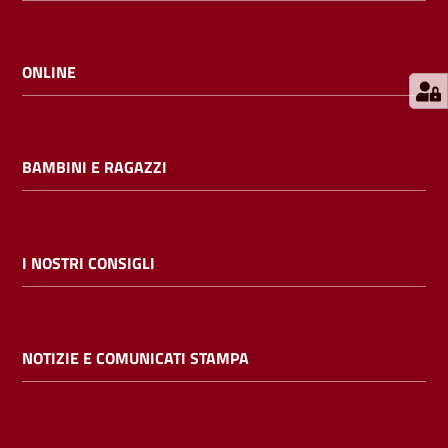
E
m
i
ONLINE
l
i
b
BAMBINI E RAGAZZI
Cerca nei
I NOSTRI CONSIGLI
cataloghi
Chiedi al
NOTIZIE E COMUNICATI STAMPA
bibliotecario
Contatti