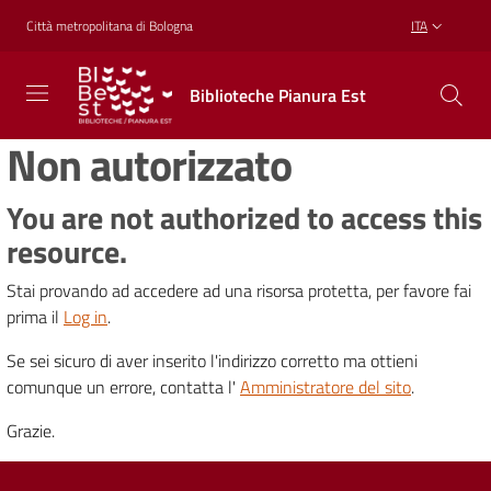
Vai al contenuto
Vai alla navigazione
Vai al footer
Città metropolitana di Bologna
ITA
Biblioteche
Biblioteche Pianura Est
Pianura
Est
Non autorizzato
CONOSCERE,
CREARE,
RICREARSI
You are not authorized to access this
resource.
Stai provando ad accedere ad una risorsa protetta, per favore fai
Biblioteche
prima il
Log in
.
Se sei sicuro di aver inserito l'indirizzo corretto ma ottieni
Cosa
comunque un errore, contatta l'
Amministratore del sito
.
offriamo
Grazie.