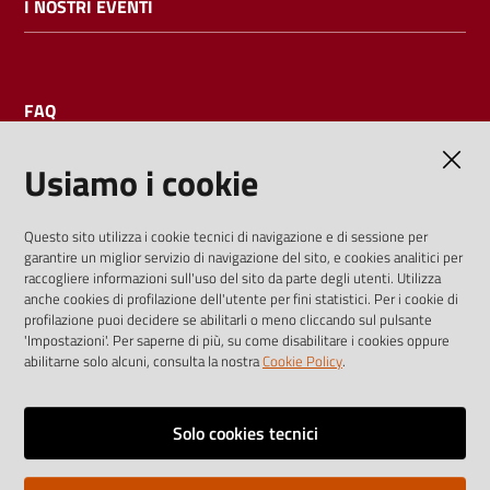
I NOSTRI EVENTI
FAQ
Usiamo i cookie
AMMINISTRAZIONE TRASPARENTE
Questo sito utilizza i cookie tecnici di navigazione e di sessione per
garantire un miglior servizio di navigazione del sito, e cookies analitici per
I dati personali pubblicati sono riutilizzabili solo alle condizioni
raccogliere informazioni sull'uso del sito da parte degli utenti. Utilizza
previste dalla direttiva comunitaria 2003/98/CE e dal d.lgs.
anche cookies di profilazione dell'utente per fini statistici. Per i cookie di
profilazione puoi decidere se abilitarli o meno cliccando sul pulsante
36/2006
'Impostazioni'. Per saperne di più, su come disabilitare i cookies oppure
abilitarne solo alcuni, consulta la nostra
Cookie Policy
.
Vai alla pagina
Media policy
Solo cookies tecnici
Note legali