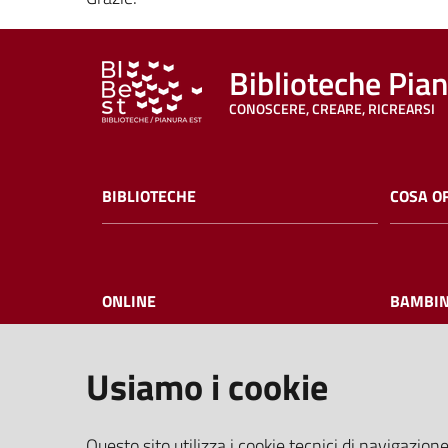
Biblioteche Pia
CONOSCERE, CREARE, RICREARSI
BIBLIOTECHE
COSA O
ONLINE
BAMBIN
Usiamo i cookie
I NOSTRI EVENTI
FAQ
Questo sito utilizza i cookie tecnici di navigazione