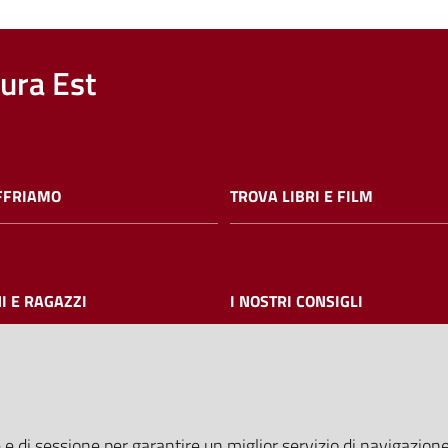
nura Est
FFRIAMO
TROVA LIBRI E FILM
I E RAGAZZI
I NOSTRI CONSIGLI
AMMINISTRAZIONE TRASPARE
 e di sessione per garantire un miglior servizio di navigazione 