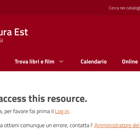
Cerca nei catalog
ura Est
SI
Trova libri e film
Calendario
Online
access this resource.
, per favore fai prima il
Log in
.
 ma ottieni comunque un errore, contatta l'
Amministratore del 