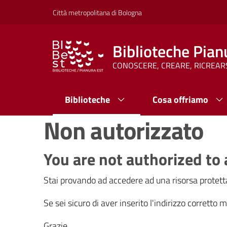
Vai al contenuto
Vai alla navigazione
Vai al footer
Città metropolitana di Bologna
Biblioteche Pian
CONOSCERE, CREARE, RICREAR
Biblioteche
Cosa offriamo
Non autorizzato
You are not authorized to 
Stai provando ad accedere ad una risorsa protetta
Se sei sicuro di aver inserito l'indirizzo corretto
Grazie.