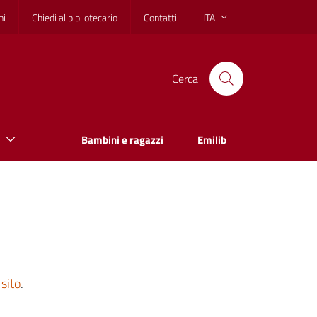
hi
Chiedi al bibliotecario
Contatti
ITA
Cerca
Bambini e ragazzi
Emilib
sito
.