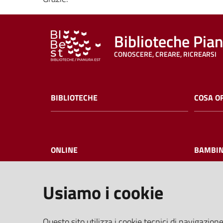
Biblioteche Pia
CONOSCERE, CREARE, RICREARSI
BIBLIOTECHE
COSA O
ONLINE
BAMBIN
Usiamo i cookie
I NOSTRI EVENTI
FAQ
Questo sito utilizza i cookie tecnici di navigazione