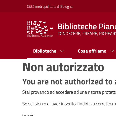
Vai al contenuto
Vai alla navigazione
Vai al footer
Città metropolitana di Bologna
Biblioteche Pian
CONOSCERE, CREARE, RICREAR
Biblioteche
Cosa offriamo
Non autorizzato
You are not authorized to 
Stai provando ad accedere ad una risorsa protetta
Se sei sicuro di aver inserito l'indirizzo corretto
Grazie.