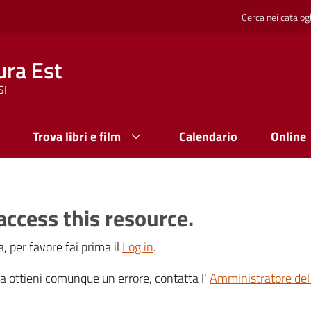
Cerca nei catalog
ura Est
SI
Trova libri e film
Calendario
Online
access this resource.
, per favore fai prima il
Log in
.
 ma ottieni comunque un errore, contatta l'
Amministratore del 