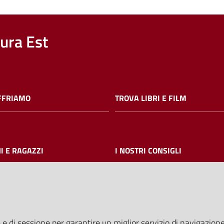
nura Est
FFRIAMO
TROVA LIBRI E FILM
I E RAGAZZI
I NOSTRI CONSIGLI
AMMINISTRAZIONE TRASPARE
 e di sessione per garantire un miglior servizio di navigazione 