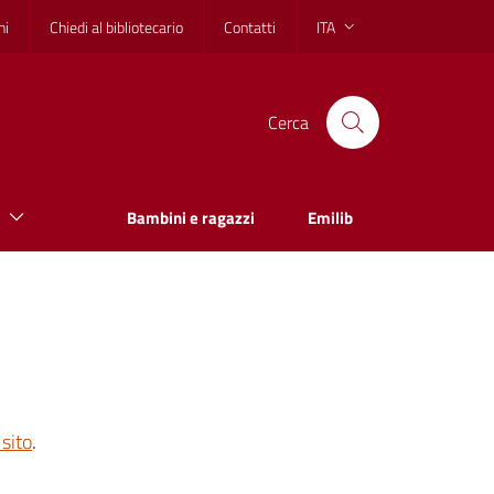
hi
Chiedi al bibliotecario
Contatti
ITA
Cerca
Bambini e ragazzi
Emilib
sito
.