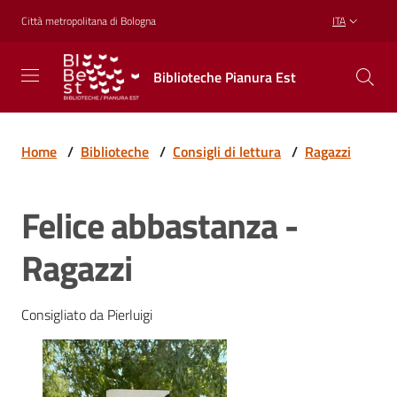
Vai al contenuto
Vai alla navigazione
Vai al footer
Città metropolitana di Bologna
ITA
Biblioteche
Biblioteche Pianura Est
Pianura
Est
CONOSCERE,
CREARE,
Home
/
Biblioteche
/
Consigli di lettura
/
Ragazzi
RICREARSI
Felice abbastanza -
Biblioteche
Ragazzi
Cosa
Consigliato da Pierluigi
offriamo