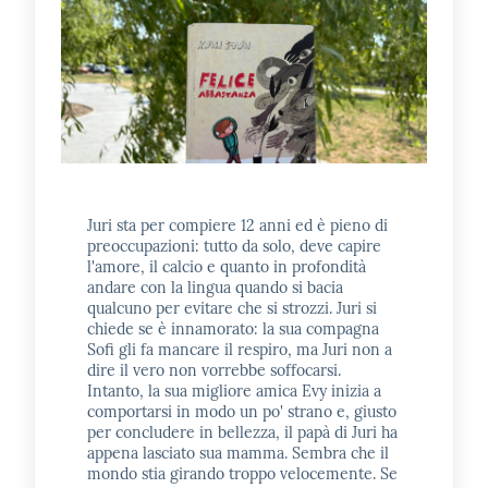
E
m
i
l
i
b
Juri sta per compiere 12 anni ed è pieno di
preoccupazioni: tutto da solo, deve capire
l'amore, il calcio e quanto in profondità
Cerca nei
andare con la lingua quando si bacia
cataloghi
qualcuno per evitare che si strozzi. Juri si
chiede se è innamorato: la sua compagna
Sofi gli fa mancare il respiro, ma Juri non a
Chiedi al
dire il vero non vorrebbe soffocarsi.
bibliotecario
Intanto, la sua migliore amica Evy inizia a
comportarsi in modo un po' strano e, giusto
per concludere in bellezza, il papà di Juri ha
Contatti
appena lasciato sua mamma. Sembra che il
mondo stia girando troppo velocemente. Se