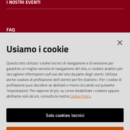
I NOSTRI EVENTI
FAQ
Usiamo i cookie
AMMINISTRAZIONE TRASPARENTE
Questo sito utilizza i cookie tecnici di navigazione e di sessione per
garantire un miglior servizio di navigazione del sito, e cookies analitici per
I dati personali pubblicati sono riutilizzabili solo alle condizioni
raccogliere informazioni sull'uso del sito da parte degli utenti. Utilizza
previste dalla direttiva comunitaria 2003/98/CE e dal d.lgs.
anche cookies di profilazione dell'utente per fini statistici. Per i cookie di
profilazione puoi decidere se abilitarli o meno cliccando sul pulsante
36/2006
'Impostazioni'. Per saperne di più, su come disabilitare i cookies oppure
abilitarne solo alcuni, consulta la nostra
Cookie Policy
.
Vai alla pagina
Media policy
Solo cookies tecnici
Note legali