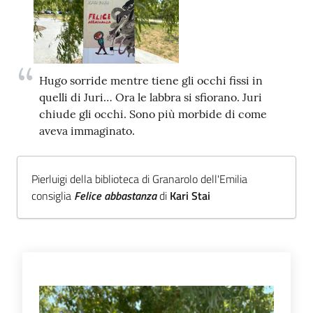
Trova
libri
e
film
Hugo sorride mentre tiene gli occhi fissi in
quelli di Juri… Ora le labbra si sfiorano. Juri
Calendario
chiude gli occhi. Sono più morbide di come
aveva immaginato.
Online
Pierluigi della biblioteca di Granarolo dell'Emilia
consiglia
Felice abbastanza
di
Kari Stai
Bambini
e
ragazzi