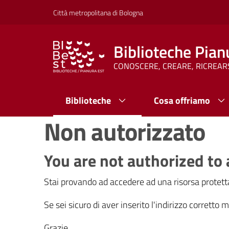
Vai al contenuto
Vai alla navigazione
Vai al footer
Città metropolitana di Bologna
Biblioteche Pian
CONOSCERE, CREARE, RICREAR
Biblioteche
Cosa offriamo
Non autorizzato
You are not authorized to 
Stai provando ad accedere ad una risorsa protetta
Se sei sicuro di aver inserito l'indirizzo corretto
Grazie.