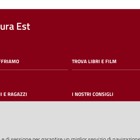
nura Est
FFRIAMO
TROVA LIBRI E FILM
I E RAGAZZI
I NOSTRI CONSIGLI
AMMINISTRAZIONE TRASPARE
 e di sessione per garantire un miglior servizio di navigazione 