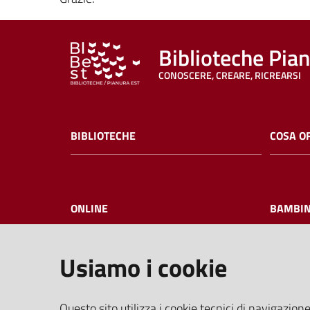
Biblioteche Pia
CONOSCERE, CREARE, RICREARSI
BIBLIOTECHE
COSA O
ONLINE
BAMBIN
Usiamo i cookie
I NOSTRI EVENTI
FAQ
Questo sito utilizza i cookie tecnici di navigazione