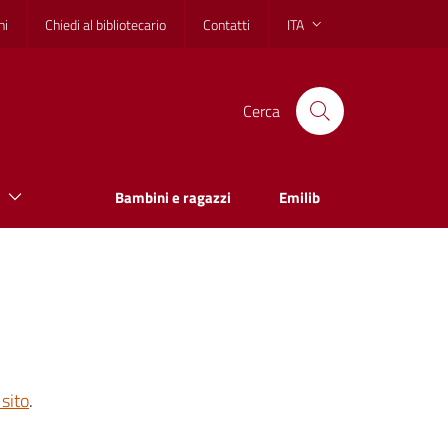
hi
Chiedi al bibliotecario
Contatti
ITA
Cerca
Bambini e ragazzi
Emilib
sito
.