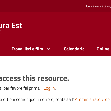
Cerca nei catalog
ura Est
SI
Trova libri e film
Calendario
Online
access this resource.
, per favore fai prima il
Log in
.
 ma ottieni comunque un errore, contatta l'
Amministratore del 