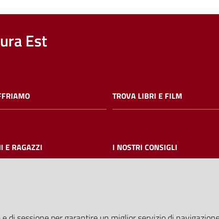
nura Est
FFRIAMO
TROVA LIBRI E FILM
I E RAGAZZI
I NOSTRI CONSIGLI
AMMINISTRAZIONE TRASPARE
 e di sessione per garantire un miglior servizio di navigazione 