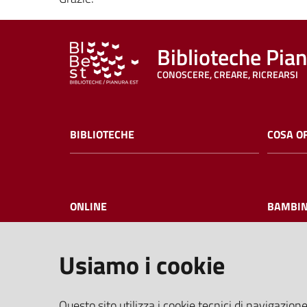
Biblioteche Pia
CONOSCERE, CREARE, RICREARSI
BIBLIOTECHE
COSA O
ONLINE
BAMBIN
Usiamo i cookie
I NOSTRI EVENTI
FAQ
Questo sito utilizza i cookie tecnici di navigazione