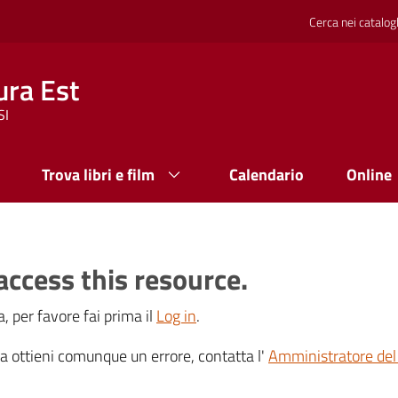
Cerca nei catalog
ura Est
SI
Trova libri e film
Calendario
Online
access this resource.
, per favore fai prima il
Log in
.
 ma ottieni comunque un errore, contatta l'
Amministratore del 