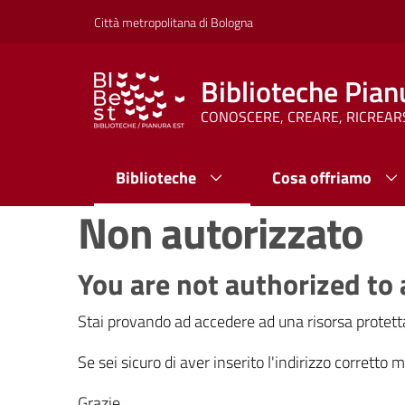
Vai al contenuto
Vai alla navigazione
Vai al footer
Città metropolitana di Bologna
Biblioteche Pian
CONOSCERE, CREARE, RICREAR
Biblioteche
Cosa offriamo
Non autorizzato
You are not authorized to 
Stai provando ad accedere ad una risorsa protetta
Se sei sicuro di aver inserito l'indirizzo corretto
Grazie.