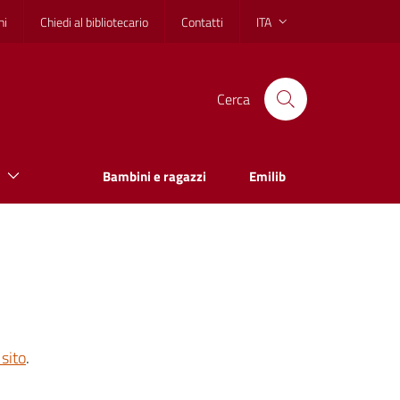
hi
Chiedi al bibliotecario
Contatti
ITA
Cerca
Bambini e ragazzi
Emilib
sito
.