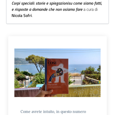
Corpi speciali: storie e spiegazionisu come siamo fatti,
E
e risposte a domande che non osiamo fare
a cura di
m
Nicola Sofri
.
i
l
i
b
Cerca nei
cataloghi
Chiedi al
bibliotecario
Contatti
Come avrete intuito, in questo numero