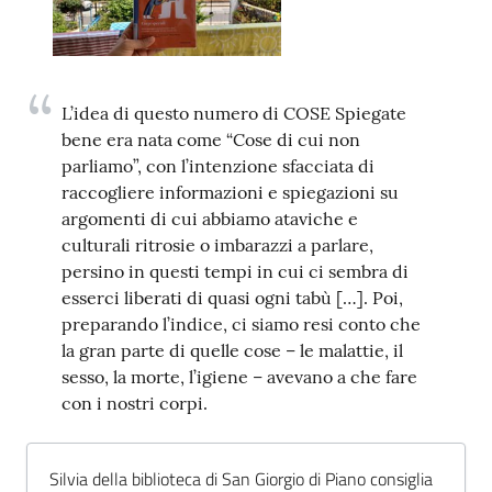
Trova
libri
e
film
L’idea di questo numero di COSE Spiegate
bene era nata come “Cose di cui non
parliamo”, con l’intenzione sfacciata di
Calendario
raccogliere informazioni e spiegazioni su
argomenti di cui abbiamo ataviche e
Online
culturali ritrosie o imbarazzi a parlare,
persino in questi tempi in cui ci sembra di
esserci liberati di quasi ogni tabù […]. Poi,
preparando l’indice, ci siamo resi conto che
la gran parte di quelle cose – le malattie, il
sesso, la morte, l’igiene – avevano a che fare
Bambini
con i nostri corpi.
e
ragazzi
Silvia della biblioteca di San Giorgio di Piano consiglia