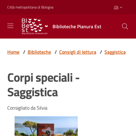
Vai al contenuto
Vai alla navigazione
Vai al footer
Città metropolitana di Bologna
ITA
Biblioteche
Biblioteche Pianura Est
Pianura
Est
CONOSCERE,
CREARE,
Home
/
Biblioteche
/
Consigli di lettura
/
Saggistica
RICREARSI
Corpi speciali -
Biblioteche
Saggistica
Cosa
Consigliato da Silvia
offriamo