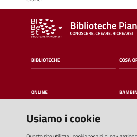
Biblioteche Pia
CONOSCERE, CREARE, RICREARSI
BIBLIOTECHE
COSA O
ONLINE
BAMBIN
Usiamo i cookie
I NOSTRI EVENTI
FAQ
Questo sito utilizza i cookie tecnici di navigazione