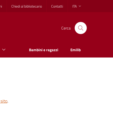
hi
Chiedi al bibliotecario
Contatti
ITA
Cerca
Bambini e ragazzi
Emilib
sito
.