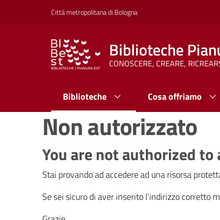
Vai al contenuto
Vai alla navigazione
Vai al footer
Città metropolitana di Bologna
Biblioteche Pian
CONOSCERE, CREARE, RICREAR
Biblioteche
Cosa offriamo
Non autorizzato
You are not authorized to 
Stai provando ad accedere ad una risorsa protetta
Se sei sicuro di aver inserito l'indirizzo corretto
Grazie.