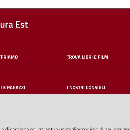
nura Est
FFRIAMO
TROVA LIBRI E FILM
I E RAGAZZI
I NOSTRI CONSIGLI
AMMINISTRAZIONE TRASPARE
 e di sessione per garantire un miglior servizio di navigazione 