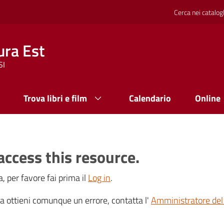
Cerca nei catalog
ura Est
SI
Trova libri e film
Calendario
Online
access this resource.
, per favore fai prima il
Log in
.
 ma ottieni comunque un errore, contatta l'
Amministratore del 