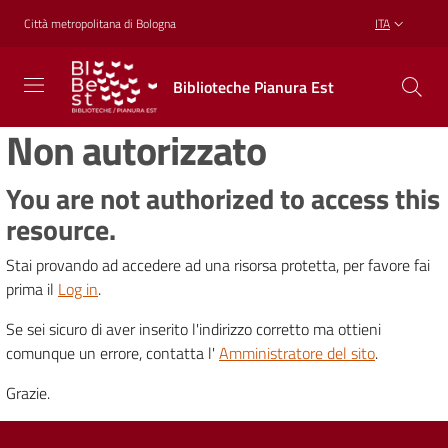
Vai al contenuto
Vai alla navigazione
Vai al footer
Città metropolitana di Bologna
ITA
Biblioteche
Biblioteche Pianura Est
Pianura
Est
Non autorizzato
CONOSCERE,
CREARE,
RICREARSI
You are not authorized to access this
resource.
Stai provando ad accedere ad una risorsa protetta, per favore fai
Biblioteche
prima il
Log in
.
Se sei sicuro di aver inserito l'indirizzo corretto ma ottieni
Cosa
comunque un errore, contatta l'
Amministratore del sito
.
offriamo
Grazie.