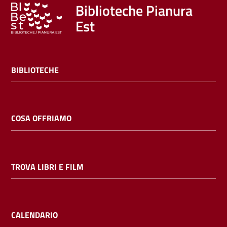
Trova
Biblioteche Pianura
libri
Est
e
film
BIBLIOTECHE
Calendario
Online
COSA OFFRIAMO
TROVA LIBRI E FILM
Bambini
e
ragazzi
CALENDARIO