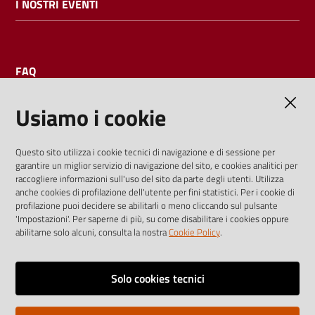
I NOSTRI EVENTI
FAQ
Usiamo i cookie
AMMINISTRAZIONE TRASPARENTE
Questo sito utilizza i cookie tecnici di navigazione e di sessione per
garantire un miglior servizio di navigazione del sito, e cookies analitici per
I dati personali pubblicati sono riutilizzabili solo alle condizioni
raccogliere informazioni sull'uso del sito da parte degli utenti. Utilizza
previste dalla direttiva comunitaria 2003/98/CE e dal d.lgs.
anche cookies di profilazione dell'utente per fini statistici. Per i cookie di
profilazione puoi decidere se abilitarli o meno cliccando sul pulsante
36/2006
'Impostazioni'. Per saperne di più, su come disabilitare i cookies oppure
abilitarne solo alcuni, consulta la nostra
Cookie Policy
.
Vai alla pagina
Media policy
Solo cookies tecnici
Note legali