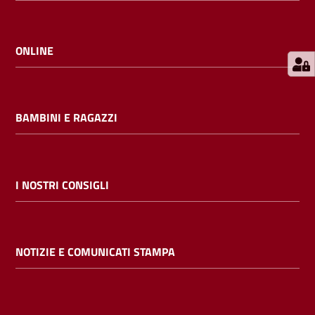
E
m
i
ONLINE
l
i
b
BAMBINI E RAGAZZI
Cerca nei
I NOSTRI CONSIGLI
cataloghi
Chiedi al
NOTIZIE E COMUNICATI STAMPA
bibliotecario
Contatti