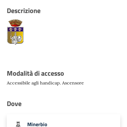
Trova
libri
Descrizione
e
film
Calendario
Online
Modalità di accesso
Accessibile agli handicap. Ascensore
Dove
Bambini
e
ragazzi
Minerbio