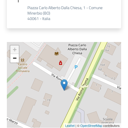
E
Piazza Carlo Alberto Dalla Chiesa, 1 - Comune
m
Minerbio (BO)
i
40061 - Italia
l
i
b
+
−
Cerca nei
cataloghi
Chiedi al
bibliotecario
Contatti
Leaflet
| ©
OpenStreetMap
contributors