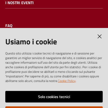
I NOSTRI EVENTI
FAQ
Usiamo i cookie
AMMINISTRAZIONE TRASPARENTE
Questo sito utilizza i cookie tecnici di navigazione e di sessione per
garantire un miglior servizio di navigazione del sito, e cookies analitici per
I dati personali pubblicati sono riutilizzabili solo alle condizioni
raccogliere informazioni sull'uso del sito da parte degli utenti. Utilizza
previste dalla direttiva comunitaria 2003/98/CE e dal d.lgs.
anche cookies di profilazione dell'utente per fini statistici. Per i cookie di
profilazione puoi decidere se abilitarli o meno cliccando sul pulsante
36/2006
'Impostazioni'. Per saperne di più, su come disabilitare i cookies oppure
abilitarne solo alcuni, consulta la nostra
Cookie Policy
.
Vai alla pagina
Media policy
Solo cookies tecnici
Note legali