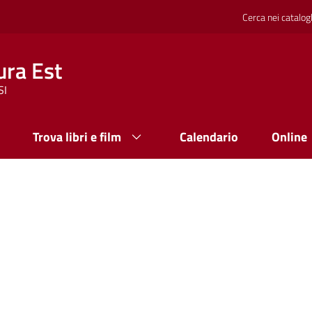
Cerca nei catalog
ura Est
SI
Trova libri e film
Calendario
Online