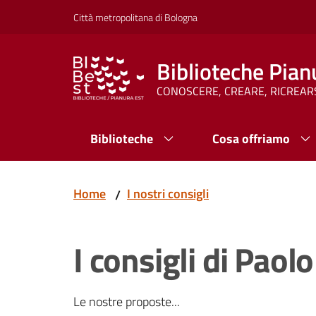
Vai al contenuto
Vai alla navigazione
Vai al footer
Città metropolitana di Bologna
Biblioteche Pian
CONOSCERE, CREARE, RICREAR
Biblioteche
Cosa offriamo
Home
I nostri consigli
/
I consigli di Paolo
Le nostre proposte...