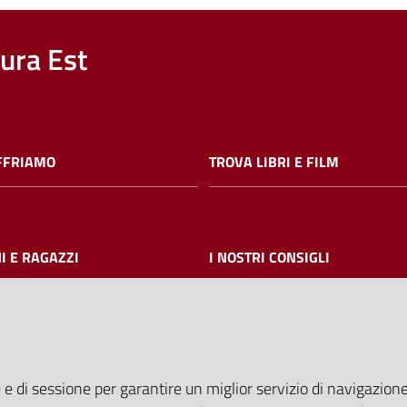
nura Est
FFRIAMO
TROVA LIBRI E FILM
I E RAGAZZI
I NOSTRI CONSIGLI
AMMINISTRAZIONE TRASPARE
 e di sessione per garantire un miglior servizio di navigazione 
I dati personali pubblicati sono riut