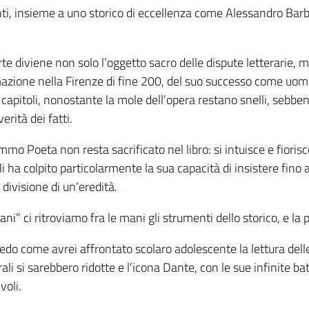
onti, insieme a uno storico di eccellenza come Alessandro Barbe
e diviene non solo l’oggetto sacro delle dispute letterarie, ma
azione nella Firenze di fine 200, del suo successo come uomo p
 capitoli, nonostante la mole dell’opera restano snelli, sebb
rità dei fatti.
mmo Poeta non resta sacrificato nel libro: si intuisce e fioris
 Mi ha colpito particolarmente la sua capacità di insistere fi
 divisione di un’eredità.
ni” ci ritroviamo fra le mani gli strumenti dello storico, e la 
edo come avrei affrontato scolaro adolescente la lettura dell
ali si sarebbero ridotte e l’icona Dante, con le sue infinite ba
voli.