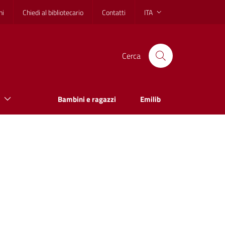
hi
Chiedi al bibliotecario
Contatti
ITA
Cerca
Bambini e ragazzi
Emilib