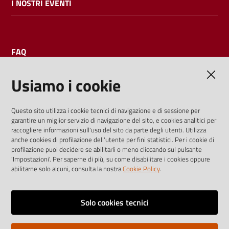
I NOSTRI EVENTI
FAQ
Usiamo i cookie
AMMINISTRAZIONE TRASPARENTE
Questo sito utilizza i cookie tecnici di navigazione e di sessione per
garantire un miglior servizio di navigazione del sito, e cookies analitici per
I dati personali pubblicati sono riutilizzabili solo alle condizioni
raccogliere informazioni sull'uso del sito da parte degli utenti. Utilizza
previste dalla direttiva comunitaria 2003/98/CE e dal d.lgs.
anche cookies di profilazione dell'utente per fini statistici. Per i cookie di
profilazione puoi decidere se abilitarli o meno cliccando sul pulsante
36/2006
'Impostazioni'. Per saperne di più, su come disabilitare i cookies oppure
abilitarne solo alcuni, consulta la nostra
Cookie Policy
.
Vai alla pagina
Media policy
Solo cookies tecnici
Note legali