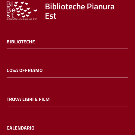
Trova
Biblioteche Pianura
libri
Est
e
film
BIBLIOTECHE
Calendario
Online
COSA OFFRIAMO
TROVA LIBRI E FILM
Bambini
e
ragazzi
CALENDARIO