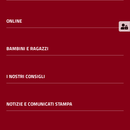
E
m
i
ONLINE
l
i
b
BAMBINI E RAGAZZI
Cerca nei
I NOSTRI CONSIGLI
cataloghi
Chiedi al
NOTIZIE E COMUNICATI STAMPA
bibliotecario
Contatti