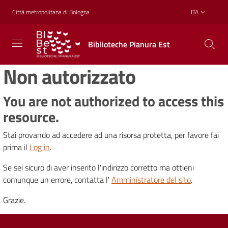
Vai al contenuto
Vai alla navigazione
Vai al footer
Città metropolitana di Bologna
ITA
Biblioteche
Biblioteche Pianura Est
Pianura
Est
Non autorizzato
CONOSCERE,
CREARE,
RICREARSI
You are not authorized to access this
resource.
Stai provando ad accedere ad una risorsa protetta, per favore fai
Biblioteche
prima il
Log in
.
Se sei sicuro di aver inserito l'indirizzo corretto ma ottieni
Cosa
comunque un errore, contatta l'
Amministratore del sito
.
offriamo
Grazie.