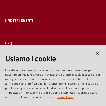
I NOSTRI EVENTI
FAQ
Usiamo i cookie
AMMINISTRAZIONE TRASPARENTE
Questo sito utilizza i cookie tecnici di navigazione e di sessione per
garantire un miglior servizio di navigazione del sito, e cookies analitici per
I dati personali pubblicati sono riutilizzabili solo alle condizioni
raccogliere informazioni sull'uso del sito da parte degli utenti. Utilizza
previste dalla direttiva comunitaria 2003/98/CE e dal d.lgs.
anche cookies di profilazione dell'utente per fini statistici. Per i cookie di
profilazione puoi decidere se abilitarli o meno cliccando sul pulsante
36/2006
'Impostazioni'. Per saperne di più, su come disabilitare i cookies oppure
abilitarne solo alcuni, consulta la nostra
Cookie Policy
.