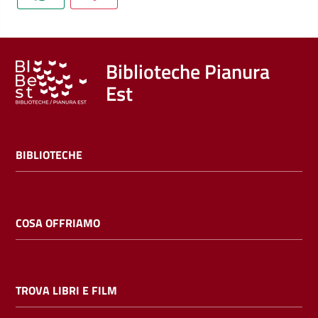
Trova
libri
e
film
Biblioteche Pianura
Est
Calendario
Online
BIBLIOTECHE
COSA OFFRIAMO
Bambini
e
TROVA LIBRI E FILM
ragazzi