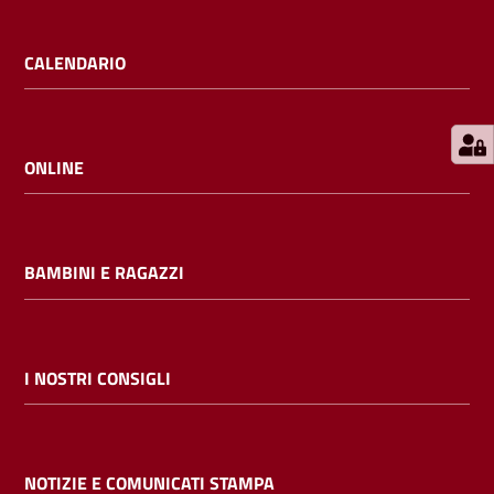
E
m
CALENDARIO
i
l
i
b
ONLINE
BAMBINI E RAGAZZI
Cerca nei
cataloghi
Chiedi al
I NOSTRI CONSIGLI
bibliotecario
Contatti
NOTIZIE E COMUNICATI STAMPA