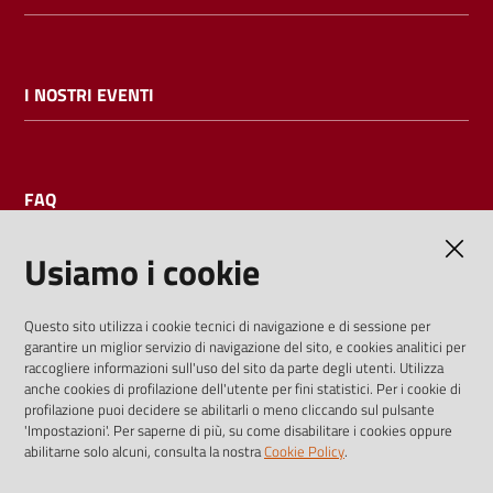
I NOSTRI EVENTI
FAQ
Usiamo i cookie
AMMINISTRAZIONE TRASPARENTE
Questo sito utilizza i cookie tecnici di navigazione e di sessione per
garantire un miglior servizio di navigazione del sito, e cookies analitici per
I dati personali pubblicati sono riutilizzabili solo alle condizioni
raccogliere informazioni sull'uso del sito da parte degli utenti. Utilizza
previste dalla direttiva comunitaria 2003/98/CE e dal d.lgs.
anche cookies di profilazione dell'utente per fini statistici. Per i cookie di
profilazione puoi decidere se abilitarli o meno cliccando sul pulsante
36/2006
'Impostazioni'. Per saperne di più, su come disabilitare i cookies oppure
abilitarne solo alcuni, consulta la nostra
Cookie Policy
.