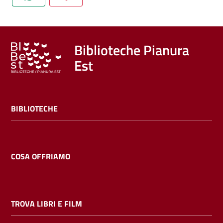
Trova
libri
e
film
Biblioteche Pianura
Est
Calendario
Online
BIBLIOTECHE
COSA OFFRIAMO
Bambini
e
TROVA LIBRI E FILM
ragazzi