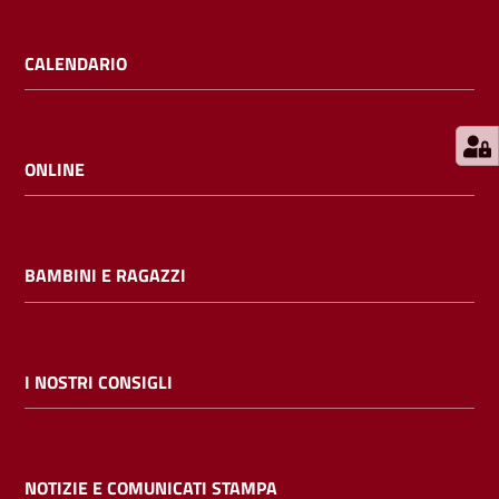
E
m
CALENDARIO
i
l
i
b
ONLINE
BAMBINI E RAGAZZI
Cerca nei
cataloghi
Chiedi al
I NOSTRI CONSIGLI
bibliotecario
Contatti
NOTIZIE E COMUNICATI STAMPA