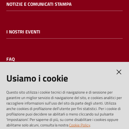
NOTIZIE E COMUNICATI STAMPA
I NOSTRI EVENTI
FAQ
Usiamo i cookie
AMMINISTRAZIONE TRASPARENTE
Questo sito utilizza i cookie tecnici di navigazione e di sessione per
garantire un miglior servizio di navigazione del sito, e cookies analitici per
I dati personali pubblicati sono riutilizzabili solo alle condizioni
raccogliere informazioni sull'uso del sito da parte degli utenti. Utilizza
previste dalla direttiva comunitaria 2003/98/CE e dal d.lgs.
anche cookies di profilazione dell'utente per fini statistici. Per i cookie di
profilazione puoi decidere se abilitarli o meno cliccando sul pulsante
36/2006
'Impostazioni'. Per saperne di più, su come disabilitare i cookies oppure
abilitarne solo alcuni, consulta la nostra
Cookie Policy
.