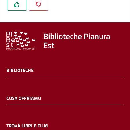
Trova
libri
e
film
Biblioteche Pianura
Est
Calendario
Online
BIBLIOTECHE
COSA OFFRIAMO
Bambini
e
ragazzi
TROVA LIBRI E FILM