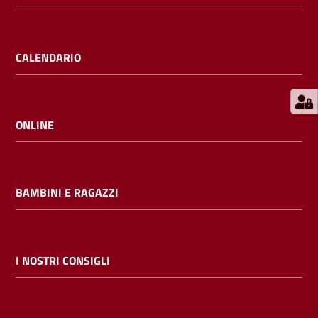
E
m
i
CALENDARIO
l
i
b
ONLINE
Cerca nei
BAMBINI E RAGAZZI
cataloghi
Chiedi al
bibliotecario
I NOSTRI CONSIGLI
Contatti