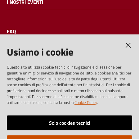
I NOSTRI EVENTI
FAQ
Usiamo i cookie
AMMINISTRAZIONE TRASPARENTE
Questo sito utilizza i cookie tecnici di navigazione e di sessione per
garantire un miglior servizio di navigazione del sito, e cookies analitici per
I dati personali pubblicati sono riutilizzabili solo alle condizioni
raccogliere informazioni sull'uso del sito da parte degli utenti. Utilizza
previste dalla direttiva comunitaria 2003/98/CE e dal d.lgs.
anche cookies di profilazione dell'utente per fini statistici. Per i cookie di
profilazione puoi decidere se abilitarli o meno cliccando sul pulsante
36/2006
'Impostazioni'. Per saperne di più, su come disabilitare i cookies oppure
abilitarne solo alcuni, consulta la nostra
Cookie Policy
.
Vai alla pagina
Media policy
Solo cookies tecnici
Note legali