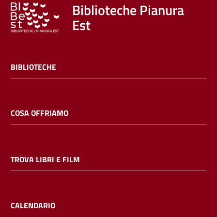
Trova
Biblioteche Pianura
libri
Est
e
film
BIBLIOTECHE
Calendario
Online
COSA OFFRIAMO
TROVA LIBRI E FILM
Bambini
e
ragazzi
CALENDARIO