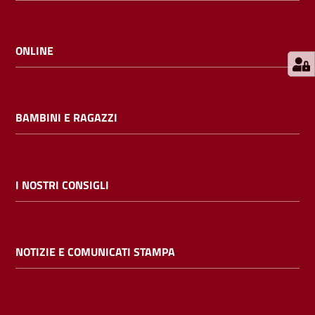
E
m
i
ONLINE
l
i
b
BAMBINI E RAGAZZI
Cerca nei
I NOSTRI CONSIGLI
cataloghi
Chiedi al
NOTIZIE E COMUNICATI STAMPA
bibliotecario
Contatti