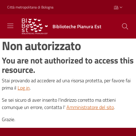
Vai al contenuto
Vai alla navigazione
Vai al footer
Città metropolitana di Bologna
ITA
Biblioteche
Biblioteche Pianura Est
Pianura
Est
Non autorizzato
CONOSCERE,
CREARE,
RICREARSI
You are not authorized to access this
resource.
Stai provando ad accedere ad una risorsa protetta, per favore fai
Biblioteche
prima il
Log in
.
Se sei sicuro di aver inserito l'indirizzo corretto ma ottieni
Cosa
comunque un errore, contatta l'
Amministratore del sito
.
offriamo
Grazie.