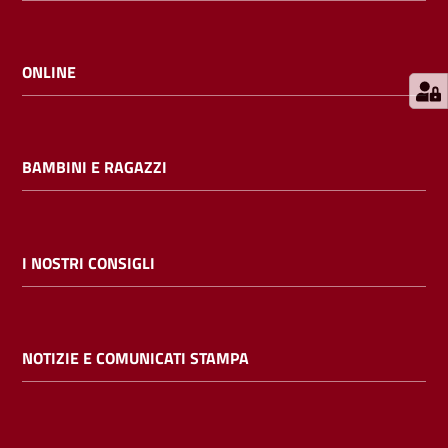
E
m
i
ONLINE
l
i
b
BAMBINI E RAGAZZI
Cerca nei
I NOSTRI CONSIGLI
cataloghi
Chiedi al
NOTIZIE E COMUNICATI STAMPA
bibliotecario
Contatti