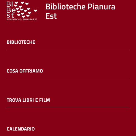
Trova
Biblioteche Pianura
libri
Est
e
film
BIBLIOTECHE
Calendario
Online
COSA OFFRIAMO
TROVA LIBRI E FILM
Bambini
e
ragazzi
CALENDARIO