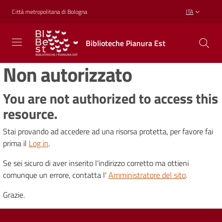
Vai al contenuto
Vai alla navigazione
Vai al footer
Città metropolitana di Bologna
ITA
Biblioteche
Biblioteche Pianura Est
Pianura
Est
Non autorizzato
CONOSCERE,
CREARE,
RICREARSI
You are not authorized to access this
resource.
Stai provando ad accedere ad una risorsa protetta, per favore fai
Biblioteche
prima il
Log in
.
Se sei sicuro di aver inserito l'indirizzo corretto ma ottieni
Cosa
comunque un errore, contatta l'
Amministratore del sito
.
offriamo
Grazie.