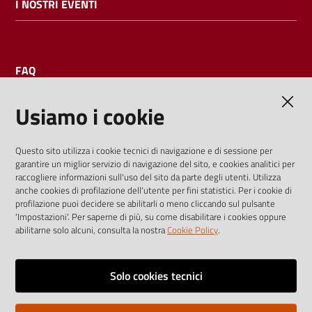
I NOSTRI EVENTI
FAQ
Usiamo i cookie
AMMINISTRAZIONE TRASPARENTE
Questo sito utilizza i cookie tecnici di navigazione e di sessione per
garantire un miglior servizio di navigazione del sito, e cookies analitici per
I dati personali pubblicati sono riutilizzabili solo alle condizioni
raccogliere informazioni sull'uso del sito da parte degli utenti. Utilizza
previste dalla direttiva comunitaria 2003/98/CE e dal d.lgs.
anche cookies di profilazione dell'utente per fini statistici. Per i cookie di
profilazione puoi decidere se abilitarli o meno cliccando sul pulsante
36/2006
'Impostazioni'. Per saperne di più, su come disabilitare i cookies oppure
abilitarne solo alcuni, consulta la nostra
Cookie Policy
.
Vai alla pagina
Media policy
Solo cookies tecnici
Note legali