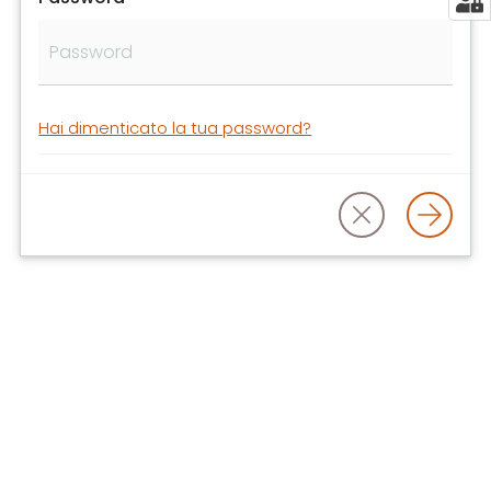
libri
e
film
Calendario
Hai dimenticato la tua password?
Online
Bambini
e
ragazzi
E
m
i