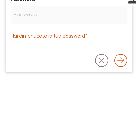
libri
e
film
Calendario
Hai dimenticato la tua password?
Online
Bambini
e
ragazzi
E
m
i