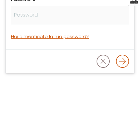
libri
e
film
Calendario
Hai dimenticato la tua password?
Online
Bambini
e
ragazzi
E
m
i