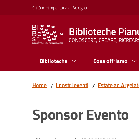
Vai al contenuto
Vai alla navigazione
Vai al footer
Città metropolitana di Bologna
Biblioteche Pian
CONOSCERE, CREARE, RICREAR
Biblioteche
Cosa offriamo
Home
I nostri eventi
Estate ad Argela
/
/
Sponsor Evento