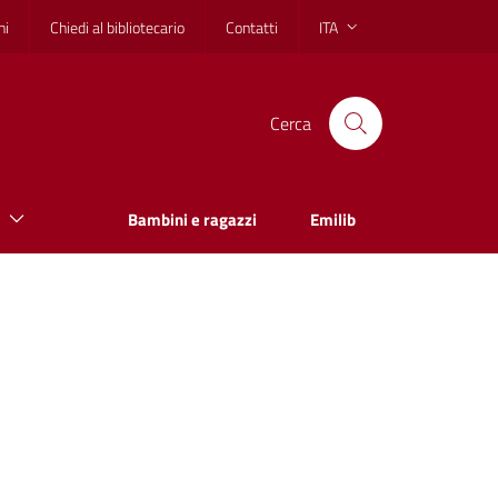
hi
Chiedi al bibliotecario
Contatti
ITA
Cerca
Bambini e ragazzi
Emilib