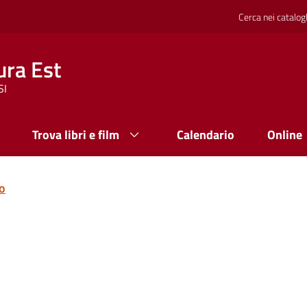
Cerca nei catalog
ura Est
SI
Trova libri e film
Calendario
Online
to