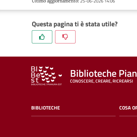
25-06-2026 14:06
Ultimo aggiornamento
:
Questa pagina ti è stata utile?
Biblioteche Pia
CONOSCERE, CREARE, RICREARSI
BIBLIOTECHE
COSA O