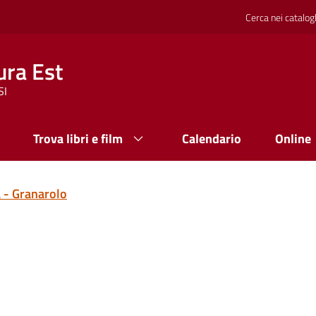
Cerca nei catalog
ura Est
SI
Trova libri e film
Calendario
Online
a - Granarolo