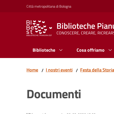
Vai al contenuto
Vai alla navigazione
Vai al footer
Città metropolitana di Bologna
Biblioteche Pian
CONOSCERE, CREARE, RICREAR
Biblioteche
Cosa offriamo
Home
I nostri eventi
Festa della Stori
/
/
Documenti