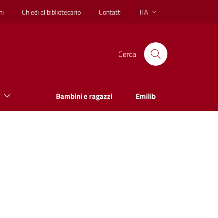
hi
Chiedi al bibliotecario
Contatti
ITA
Cerca
Bambini e ragazzi
Emilib