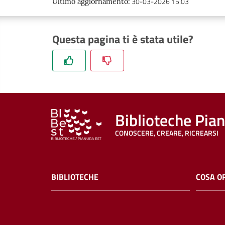
30-03-2026 15:03
Ultimo aggiornamento
:
Questa pagina ti è stata utile?
Biblioteche Pia
CONOSCERE, CREARE, RICREARSI
BIBLIOTECHE
COSA O