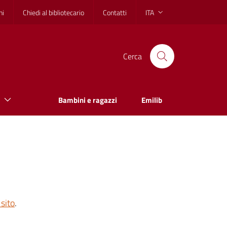
hi
Chiedi al bibliotecario
Contatti
ITA
Cerca
Bambini e ragazzi
Emilib
sito
.