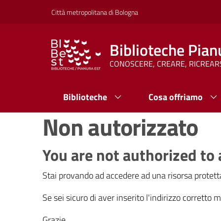
Vai al contenuto
Vai alla navigazione
Vai al footer
Città metropolitana di Bologna
Biblioteche Pian
CONOSCERE, CREARE, RICREAR
Biblioteche
Cosa offriamo
Non autorizzato
You are not authorized to 
Stai provando ad accedere ad una risorsa protetta
Se sei sicuro di aver inserito l'indirizzo corretto
Grazie.