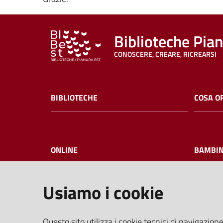
Biblioteche Pia
CONOSCERE, CREARE, RICREARSI
BIBLIOTECHE
COSA O
ONLINE
BAMBIN
Usiamo i cookie
I NOSTRI EVENTI
FAQ
Questo sito utilizza i cookie tecnici di navigazione