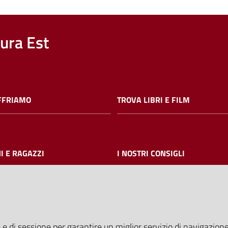
nura Est
FFRIAMO
TROVA LIBRI E FILM
I E RAGAZZI
I NOSTRI CONSIGLI
AMMINISTRAZIONE TRASPARE
 e di sessione per garantire un miglior servizio di navigazione 