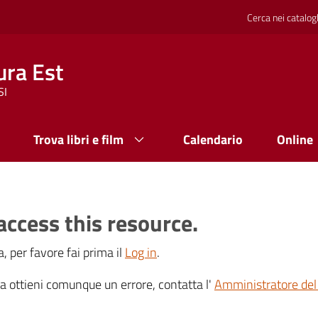
Cerca nei catalog
ura Est
SI
Trova libri e film
Calendario
Online
access this resource.
, per favore fai prima il
Log in
.
 ma ottieni comunque un errore, contatta l'
Amministratore del 