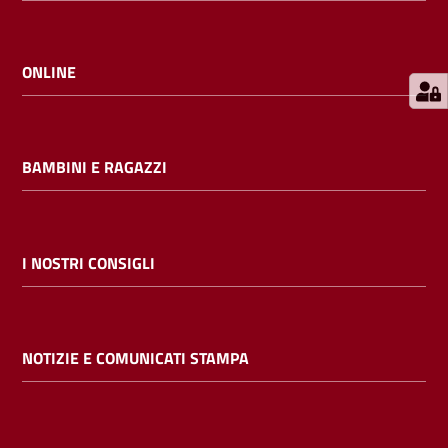
E
m
i
ONLINE
l
i
b
BAMBINI E RAGAZZI
Cerca nei
I NOSTRI CONSIGLI
cataloghi
Chiedi al
NOTIZIE E COMUNICATI STAMPA
bibliotecario
Contatti