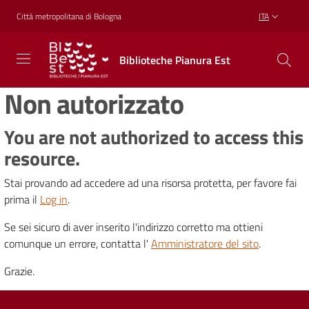
Vai al contenuto
Vai alla navigazione
Vai al footer
Città metropolitana di Bologna
ITA
Biblioteche
Biblioteche Pianura Est
Pianura
Est
Non autorizzato
CONOSCERE,
CREARE,
RICREARSI
You are not authorized to access this
resource.
Stai provando ad accedere ad una risorsa protetta, per favore fai
Biblioteche
prima il
Log in
.
Se sei sicuro di aver inserito l'indirizzo corretto ma ottieni
Cosa
comunque un errore, contatta l'
Amministratore del sito
.
offriamo
Grazie.