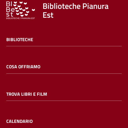
Trova
Biblioteche Pianura
libri
Est
e
film
BIBLIOTECHE
Calendario
Online
COSA OFFRIAMO
TROVA LIBRI E FILM
Bambini
e
ragazzi
CALENDARIO