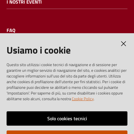
I NOSTRI EVENTI
FAQ
Usiamo i cookie
AMMINISTRAZIONE TRASPARENTE
Questo sito utilizza i cookie tecnici di navigazione e di sessione per
garantire un miglior servizio di navigazione del sito, e cookies analitici per
I dati personali pubblicati sono riutilizzabili solo alle condizioni
raccogliere informazioni sull'uso del sito da parte degli utenti. Utilizza
previste dalla direttiva comunitaria 2003/98/CE e dal d.lgs.
anche cookies di profilazione dell'utente per fini statistici. Per i cookie di
profilazione puoi decidere se abilitarli o meno cliccando sul pulsante
36/2006
'Impostazioni'. Per saperne di più, su come disabilitare i cookies oppure
abilitarne solo alcuni, consulta la nostra
Cookie Policy
.
Vai alla pagina
Media policy
Solo cookies tecnici
Note legali