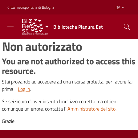
Vai al contenuto
Vai alla navigazione
Vai al footer
Città metropolitana di Bologna
ITA
Biblioteche
Biblioteche Pianura Est
Pianura
Est
Non autorizzato
CONOSCERE,
CREARE,
RICREARSI
You are not authorized to access this
resource.
Stai provando ad accedere ad una risorsa protetta, per favore fai
Biblioteche
prima il
Log in
.
Se sei sicuro di aver inserito l'indirizzo corretto ma ottieni
Cosa
comunque un errore, contatta l'
Amministratore del sito
.
offriamo
Grazie.