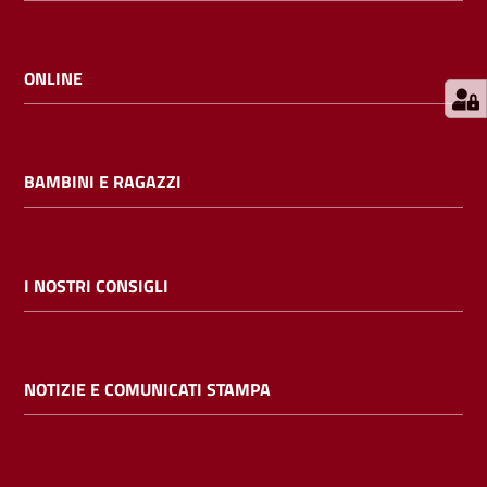
E
m
i
ONLINE
l
i
b
BAMBINI E RAGAZZI
Cerca nei
I NOSTRI CONSIGLI
cataloghi
Chiedi al
NOTIZIE E COMUNICATI STAMPA
bibliotecario
Contatti