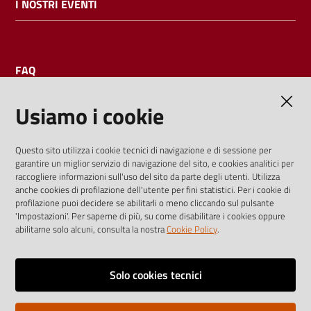
I NOSTRI EVENTI
FAQ
Usiamo i cookie
AMMINISTRAZIONE TRASPARENTE
Questo sito utilizza i cookie tecnici di navigazione e di sessione per
garantire un miglior servizio di navigazione del sito, e cookies analitici per
I dati personali pubblicati sono riutilizzabili solo alle condizioni
raccogliere informazioni sull'uso del sito da parte degli utenti. Utilizza
previste dalla direttiva comunitaria 2003/98/CE e dal d.lgs.
anche cookies di profilazione dell'utente per fini statistici. Per i cookie di
profilazione puoi decidere se abilitarli o meno cliccando sul pulsante
36/2006
'Impostazioni'. Per saperne di più, su come disabilitare i cookies oppure
abilitarne solo alcuni, consulta la nostra
Cookie Policy
.
Vai alla pagina
Media policy
Solo cookies tecnici
Note legali