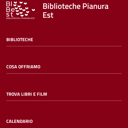
Trova
Biblioteche Pianura
libri
Est
e
film
BIBLIOTECHE
Calendario
Online
COSA OFFRIAMO
TROVA LIBRI E FILM
Bambini
e
ragazzi
CALENDARIO