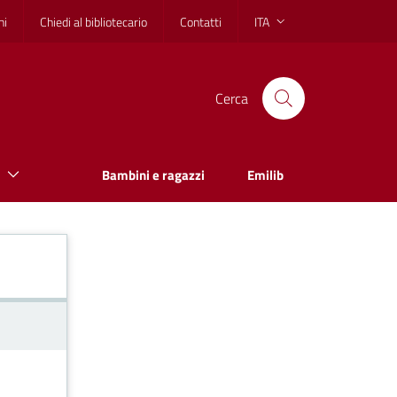
hi
Chiedi al bibliotecario
Contatti
ITA
Cerca
Bambini e ragazzi
Emilib