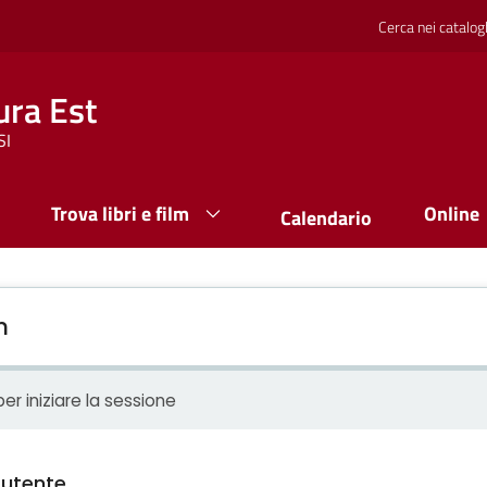
Cerca nei catalog
ura Est
SI
Trova libri e film
Online
Calendario
n
er iniziare la sessione
utente