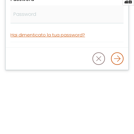
libri
e
film
Calendario
Hai dimenticato la tua password?
Online
Bambini
e
ragazzi
E
m
i