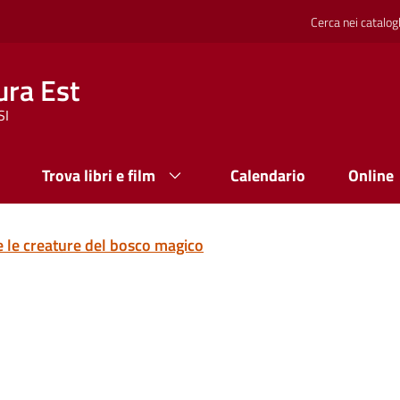
Cerca nei catalog
ura Est
SI
Trova libri e film
Calendario
Online
e le creature del bosco magico