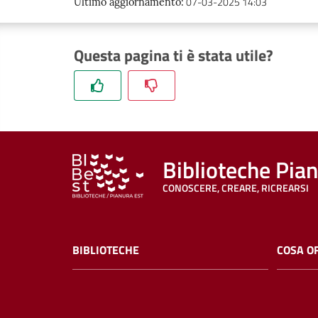
07-03-2025 14:03
Ultimo aggiornamento
:
Questa pagina ti è stata utile?
Biblioteche Pia
CONOSCERE, CREARE, RICREARSI
BIBLIOTECHE
COSA O