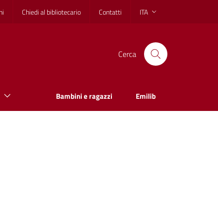
hi
Chiedi al bibliotecario
Contatti
ITA
Cerca
Bambini e ragazzi
Emilib