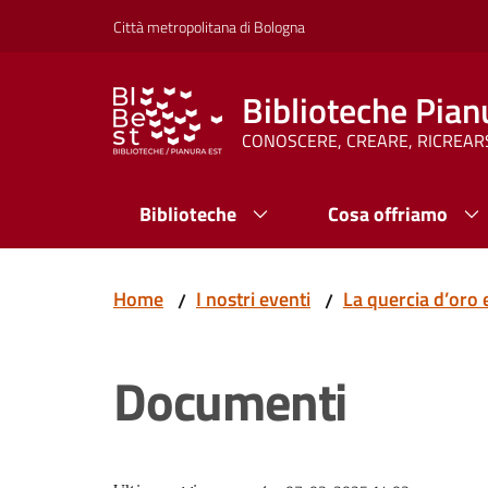
Vai al contenuto
Vai alla navigazione
Vai al footer
Città metropolitana di Bologna
Biblioteche Pian
CONOSCERE, CREARE, RICREAR
Biblioteche
Cosa offriamo
Home
I nostri eventi
La quercia d’oro 
/
/
Documenti