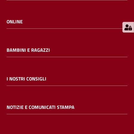
E
m
i
ONLINE
l
i
b
BAMBINI E RAGAZZI
Cerca nei
I NOSTRI CONSIGLI
cataloghi
Chiedi al
NOTIZIE E COMUNICATI STAMPA
bibliotecario
Contatti