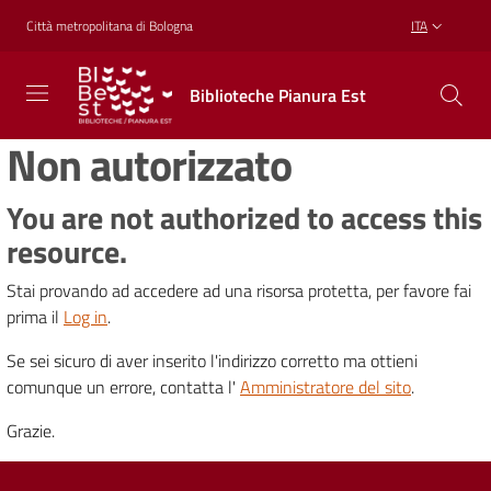
Vai al contenuto
Vai alla navigazione
Vai al footer
Città metropolitana di Bologna
ITA
Biblioteche
Biblioteche Pianura Est
Pianura
Est
Non autorizzato
CONOSCERE,
CREARE,
RICREARSI
You are not authorized to access this
resource.
Stai provando ad accedere ad una risorsa protetta, per favore fai
Biblioteche
prima il
Log in
.
Se sei sicuro di aver inserito l'indirizzo corretto ma ottieni
Cosa
comunque un errore, contatta l'
Amministratore del sito
.
offriamo
Grazie.