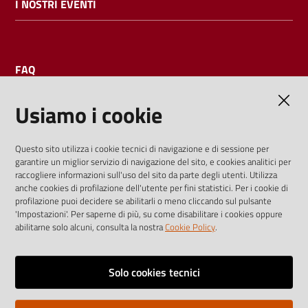
I NOSTRI EVENTI
FAQ
Usiamo i cookie
AMMINISTRAZIONE TRASPARENTE
Questo sito utilizza i cookie tecnici di navigazione e di sessione per
garantire un miglior servizio di navigazione del sito, e cookies analitici per
I dati personali pubblicati sono riutilizzabili solo alle condizioni
raccogliere informazioni sull'uso del sito da parte degli utenti. Utilizza
previste dalla direttiva comunitaria 2003/98/CE e dal d.lgs.
anche cookies di profilazione dell'utente per fini statistici. Per i cookie di
profilazione puoi decidere se abilitarli o meno cliccando sul pulsante
36/2006
'Impostazioni'. Per saperne di più, su come disabilitare i cookies oppure
abilitarne solo alcuni, consulta la nostra
Cookie Policy
.
Vai alla pagina
Media policy
Solo cookies tecnici
Note legali