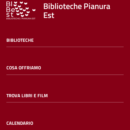
Trova
Biblioteche Pianura
libri
Est
e
film
BIBLIOTECHE
Calendario
Online
COSA OFFRIAMO
TROVA LIBRI E FILM
Bambini
e
ragazzi
CALENDARIO