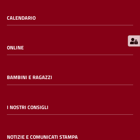
E
m
CALENDARIO
i
l
i
b
ONLINE
BAMBINI E RAGAZZI
Cerca nei
cataloghi
Chiedi al
I NOSTRI CONSIGLI
bibliotecario
Contatti
NOTIZIE E COMUNICATI STAMPA