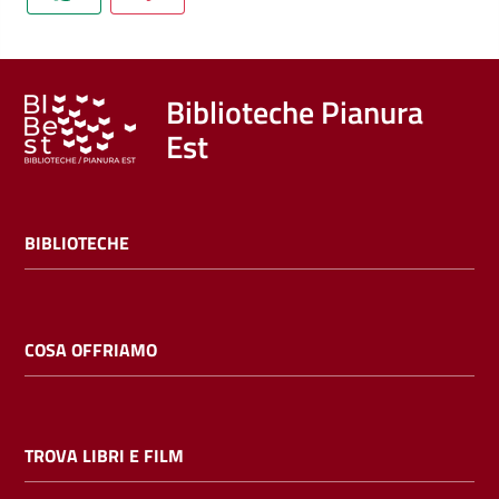
Trova
libri
e
film
Biblioteche Pianura
Est
Calendario
Online
BIBLIOTECHE
COSA OFFRIAMO
Bambini
e
TROVA LIBRI E FILM
ragazzi