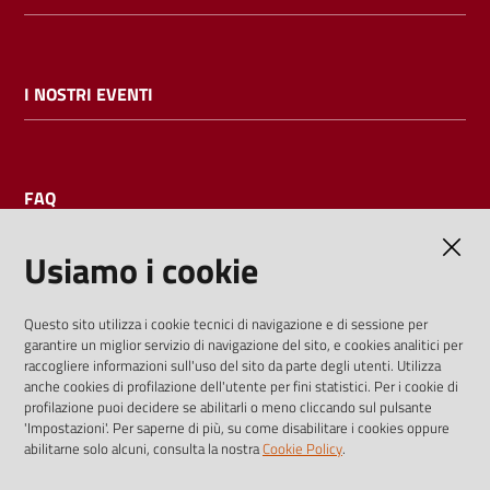
I NOSTRI EVENTI
FAQ
Usiamo i cookie
AMMINISTRAZIONE TRASPARENTE
Questo sito utilizza i cookie tecnici di navigazione e di sessione per
garantire un miglior servizio di navigazione del sito, e cookies analitici per
I dati personali pubblicati sono riutilizzabili solo alle condizioni
raccogliere informazioni sull'uso del sito da parte degli utenti. Utilizza
previste dalla direttiva comunitaria 2003/98/CE e dal d.lgs.
anche cookies di profilazione dell'utente per fini statistici. Per i cookie di
profilazione puoi decidere se abilitarli o meno cliccando sul pulsante
36/2006
'Impostazioni'. Per saperne di più, su come disabilitare i cookies oppure
abilitarne solo alcuni, consulta la nostra
Cookie Policy
.