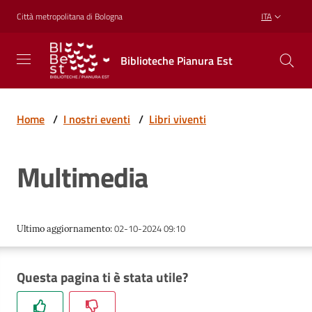
Vai al contenuto
Vai alla navigazione
Vai al footer
Città metropolitana di Bologna
ITA
Biblioteche
Biblioteche Pianura Est
Pianura
Est
CONOSCERE,
CREARE,
Home
/
I nostri eventi
/
Libri viventi
RICREARSI
Multimedia
Biblioteche
02-10-2024 09:10
Ultimo aggiornamento
:
Cosa
offriamo
Questa pagina ti è stata utile?