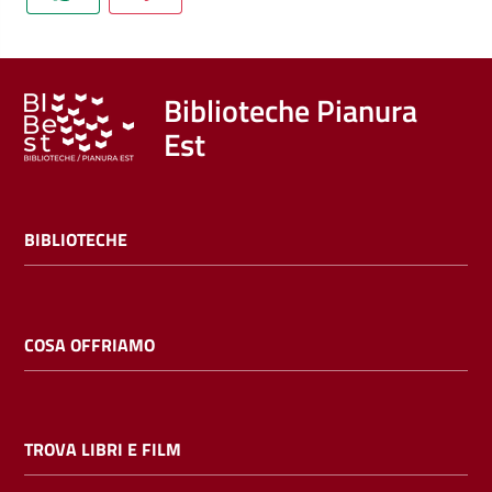
Trova
libri
e
film
Biblioteche Pianura
Est
Calendario
Online
BIBLIOTECHE
COSA OFFRIAMO
Bambini
e
TROVA LIBRI E FILM
ragazzi