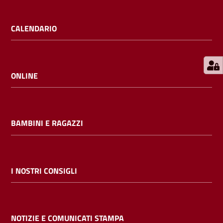
E
m
CALENDARIO
i
l
i
b
ONLINE
BAMBINI E RAGAZZI
Cerca nei
cataloghi
Chiedi al
I NOSTRI CONSIGLI
bibliotecario
Contatti
NOTIZIE E COMUNICATI STAMPA