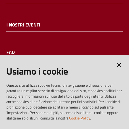
I NOSTRI EVENTI
FAQ
Usiamo i cookie
AMMINISTRAZIONE TRASPARENTE
Questo sito utilizza i cookie tecnici di navigazione e di sessione per
garantire un miglior servizio di navigazione del sito, e cookies analitici per
I dati personali pubblicati sono riutilizzabili solo alle condizioni
raccogliere informazioni sull'uso del sito da parte degli utenti. Utilizza
previste dalla direttiva comunitaria 2003/98/CE e dal d.lgs.
anche cookies di profilazione dell'utente per fini statistici. Per i cookie di
profilazione puoi decidere se abilitarli o meno cliccando sul pulsante
36/2006
'Impostazioni'. Per saperne di più, su come disabilitare i cookies oppure
abilitarne solo alcuni, consulta la nostra
Cookie Policy
.