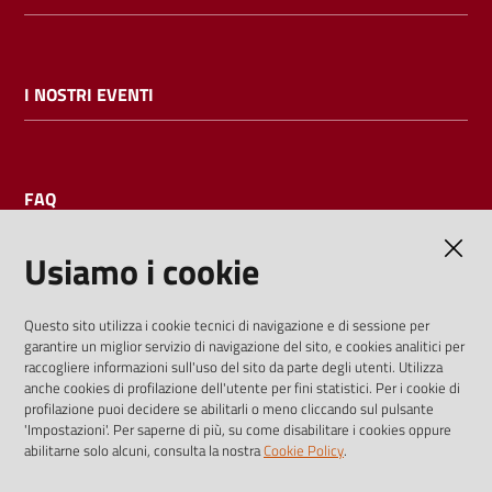
I NOSTRI EVENTI
FAQ
Usiamo i cookie
AMMINISTRAZIONE TRASPARENTE
Questo sito utilizza i cookie tecnici di navigazione e di sessione per
garantire un miglior servizio di navigazione del sito, e cookies analitici per
I dati personali pubblicati sono riutilizzabili solo alle condizioni
raccogliere informazioni sull'uso del sito da parte degli utenti. Utilizza
previste dalla direttiva comunitaria 2003/98/CE e dal d.lgs.
anche cookies di profilazione dell'utente per fini statistici. Per i cookie di
profilazione puoi decidere se abilitarli o meno cliccando sul pulsante
36/2006
'Impostazioni'. Per saperne di più, su come disabilitare i cookies oppure
abilitarne solo alcuni, consulta la nostra
Cookie Policy
.