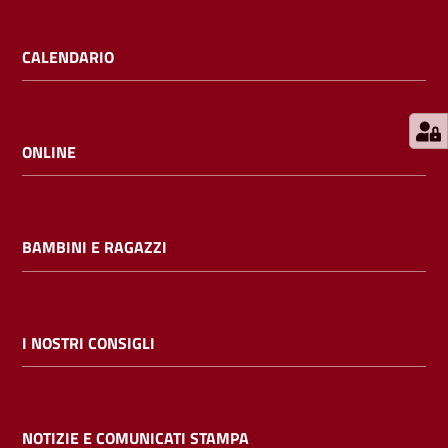
E
m
CALENDARIO
i
l
i
b
ONLINE
BAMBINI E RAGAZZI
Cerca nei
cataloghi
Chiedi al
I NOSTRI CONSIGLI
bibliotecario
Contatti
NOTIZIE E COMUNICATI STAMPA