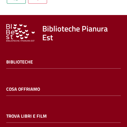
Trova
libri
e
film
Biblioteche Pianura
Est
Calendario
Online
BIBLIOTECHE
COSA OFFRIAMO
Bambini
e
TROVA LIBRI E FILM
ragazzi