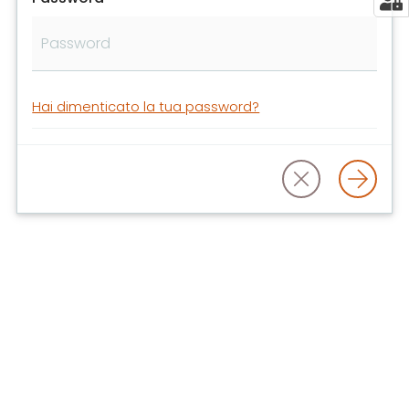
libri
e
film
Calendario
Hai dimenticato la tua password?
Online
Bambini
e
ragazzi
E
m
i