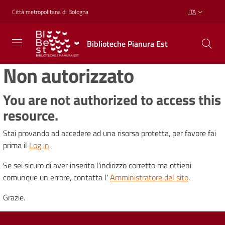
Vai al contenuto
Vai alla navigazione
Vai al footer
Città metropolitana di Bologna
ITA
Biblioteche
Biblioteche Pianura Est
Pianura
Est
Non autorizzato
CONOSCERE,
CREARE,
RICREARSI
You are not authorized to access this
resource.
Stai provando ad accedere ad una risorsa protetta, per favore fai
Biblioteche
prima il
Log in
.
Se sei sicuro di aver inserito l'indirizzo corretto ma ottieni
Cosa
comunque un errore, contatta l'
Amministratore del sito
.
offriamo
Grazie.