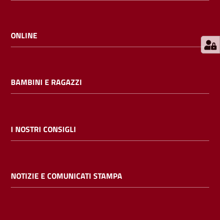
E
m
i
ONLINE
l
i
b
BAMBINI E RAGAZZI
Cerca nei
I NOSTRI CONSIGLI
cataloghi
Chiedi al
NOTIZIE E COMUNICATI STAMPA
bibliotecario
Contatti