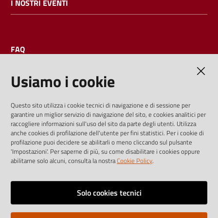
I NOSTRI EVENTI
FAQ
Usiamo i cookie
AMMINISTRAZIONE TRASPARENTE
Questo sito utilizza i cookie tecnici di navigazione e di sessione per
garantire un miglior servizio di navigazione del sito, e cookies analitici per
I dati personali pubblicati sono riutilizzabili solo alle condizioni
raccogliere informazioni sull'uso del sito da parte degli utenti. Utilizza
previste dalla direttiva comunitaria 2003/98/CE e dal d.lgs.
anche cookies di profilazione dell'utente per fini statistici. Per i cookie di
profilazione puoi decidere se abilitarli o meno cliccando sul pulsante
36/2006
'Impostazioni'. Per saperne di più, su come disabilitare i cookies oppure
abilitarne solo alcuni, consulta la nostra
Cookie Policy
.
Vai alla pagina
Media policy
Solo cookies tecnici
Note legali