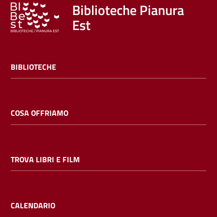
Trova
Biblioteche Pianura
libri
Est
e
film
BIBLIOTECHE
Calendario
Online
COSA OFFRIAMO
TROVA LIBRI E FILM
Bambini
e
ragazzi
CALENDARIO