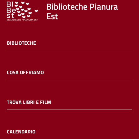
Trova
Biblioteche Pianura
libri
Est
e
film
BIBLIOTECHE
Calendario
Online
COSA OFFRIAMO
TROVA LIBRI E FILM
Bambini
e
ragazzi
CALENDARIO