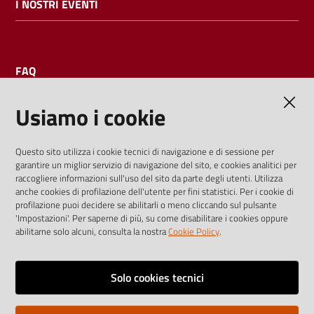
I NOSTRI EVENTI
FAQ
Usiamo i cookie
AMMINISTRAZIONE TRASPARENTE
Questo sito utilizza i cookie tecnici di navigazione e di sessione per
garantire un miglior servizio di navigazione del sito, e cookies analitici per
I dati personali pubblicati sono riutilizzabili solo alle condizioni
raccogliere informazioni sull'uso del sito da parte degli utenti. Utilizza
previste dalla direttiva comunitaria 2003/98/CE e dal d.lgs.
anche cookies di profilazione dell'utente per fini statistici. Per i cookie di
profilazione puoi decidere se abilitarli o meno cliccando sul pulsante
36/2006
'Impostazioni'. Per saperne di più, su come disabilitare i cookies oppure
abilitarne solo alcuni, consulta la nostra
Cookie Policy
.
Vai alla pagina
Media policy
Solo cookies tecnici
Note legali