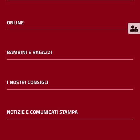
E
m
i
ONLINE
l
i
b
BAMBINI E RAGAZZI
Cerca nei
I NOSTRI CONSIGLI
cataloghi
Chiedi al
NOTIZIE E COMUNICATI STAMPA
bibliotecario
Contatti