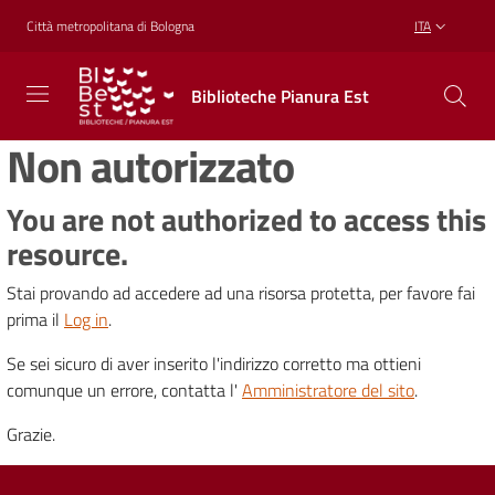
Vai al contenuto
Vai alla navigazione
Vai al footer
Città metropolitana di Bologna
ITA
Biblioteche
Biblioteche Pianura Est
Pianura
Est
Non autorizzato
CONOSCERE,
CREARE,
RICREARSI
You are not authorized to access this
resource.
Stai provando ad accedere ad una risorsa protetta, per favore fai
Biblioteche
prima il
Log in
.
Se sei sicuro di aver inserito l'indirizzo corretto ma ottieni
Cosa
comunque un errore, contatta l'
Amministratore del sito
.
offriamo
Grazie.