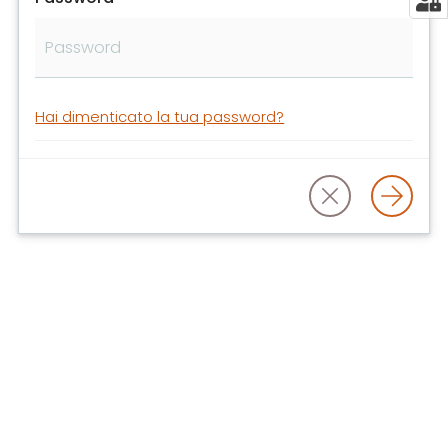
libri
e
film
Calendario
Hai dimenticato la tua password?
Online
Bambini
e
ragazzi
E
m
i