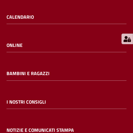
E
m
CALENDARIO
i
l
i
b
ONLINE
BAMBINI E RAGAZZI
Cerca nei
cataloghi
Chiedi al
I NOSTRI CONSIGLI
bibliotecario
Contatti
NOTIZIE E COMUNICATI STAMPA