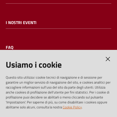
I NOSTRI EVENTI
FAQ
Usiamo i cookie
AMMINISTRAZIONE TRASPARENTE
Questo sito utilizza i cookie tecnici di navigazione e di sessione per
garantire un miglior servizio di navigazione del sito, e cookies analitici per
I dati personali pubblicati sono riutilizzabili solo alle condizioni
raccogliere informazioni sull'uso del sito da parte degli utenti. Utilizza
previste dalla direttiva comunitaria 2003/98/CE e dal d.lgs.
anche cookies di profilazione dell'utente per fini statistici. Per i cookie di
profilazione puoi decidere se abilitarli o meno cliccando sul pulsante
36/2006
'Impostazioni'. Per saperne di più, su come disabilitare i cookies oppure
abilitarne solo alcuni, consulta la nostra
Cookie Policy
.