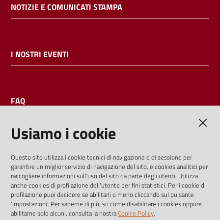
NOTIZIE E COMUNICATI STAMPA
I NOSTRI EVENTI
FAQ
Usiamo i cookie
AMMINISTRAZIONE TRASPARENTE
Questo sito utilizza i cookie tecnici di navigazione e di sessione per
garantire un miglior servizio di navigazione del sito, e cookies analitici per
I dati personali pubblicati sono riutilizzabili solo alle condizioni
raccogliere informazioni sull'uso del sito da parte degli utenti. Utilizza
previste dalla direttiva comunitaria 2003/98/CE e dal d.lgs.
anche cookies di profilazione dell'utente per fini statistici. Per i cookie di
profilazione puoi decidere se abilitarli o meno cliccando sul pulsante
36/2006
'Impostazioni'. Per saperne di più, su come disabilitare i cookies oppure
abilitarne solo alcuni, consulta la nostra
Cookie Policy
.