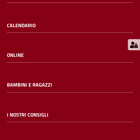
E
m
i
CALENDARIO
l
i
b
ONLINE
Cerca nei
BAMBINI E RAGAZZI
cataloghi
Chiedi al
bibliotecario
I NOSTRI CONSIGLI
Contatti