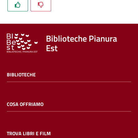
Trova
libri
e
film
Biblioteche Pianura
Est
Calendario
Online
BIBLIOTECHE
COSA OFFRIAMO
Bambini
e
ragazzi
TROVA LIBRI E FILM