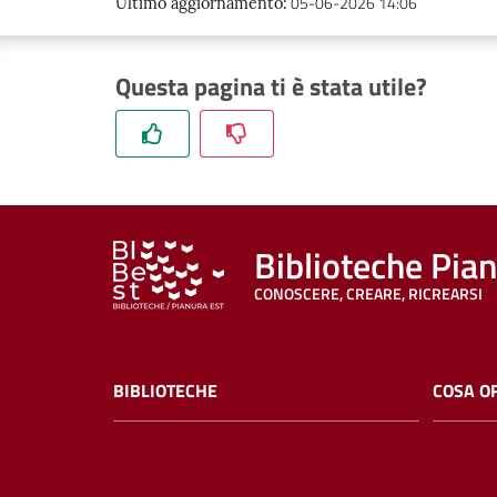
05-06-2026 14:06
Ultimo aggiornamento
:
Questa pagina ti è stata utile?
Biblioteche Pia
CONOSCERE, CREARE, RICREARSI
BIBLIOTECHE
COSA O