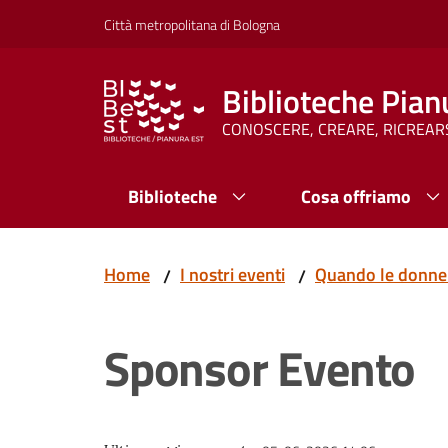
Vai al contenuto
Vai alla navigazione
Vai al footer
Città metropolitana di Bologna
Biblioteche Pian
CONOSCERE, CREARE, RICREAR
Biblioteche
Cosa offriamo
Home
I nostri eventi
Quando le donne 
/
/
Sponsor Evento