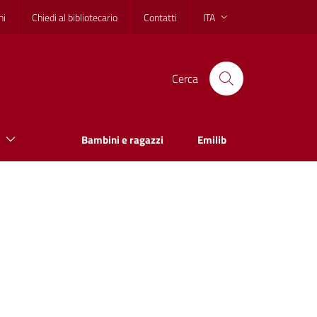
hi
Chiedi al bibliotecario
Contatti
ITA
Cerca
Bambini e ragazzi
Emilib