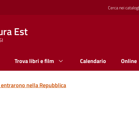
Cerca nei catalog
ura Est
SI
Trova libri e film
Calendario
Online
entrarono nella Repubblica