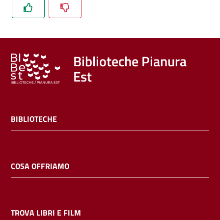
Trova
libri
e
film
Biblioteche Pianura
Est
Calendario
Online
BIBLIOTECHE
COSA OFFRIAMO
Bambini
e
ragazzi
TROVA LIBRI E FILM