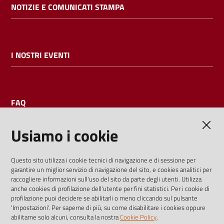
NOTIZIE E COMUNICATI STAMPA
I NOSTRI EVENTI
FAQ
Usiamo i cookie
AMMINISTRAZIONE TRASPARENTE
Questo sito utilizza i cookie tecnici di navigazione e di sessione per
garantire un miglior servizio di navigazione del sito, e cookies analitici per
I dati personali pubblicati sono riutilizzabili solo alle condizioni
raccogliere informazioni sull'uso del sito da parte degli utenti. Utilizza
previste dalla direttiva comunitaria 2003/98/CE e dal d.lgs.
anche cookies di profilazione dell'utente per fini statistici. Per i cookie di
profilazione puoi decidere se abilitarli o meno cliccando sul pulsante
36/2006
'Impostazioni'. Per saperne di più, su come disabilitare i cookies oppure
abilitarne solo alcuni, consulta la nostra
Cookie Policy
.