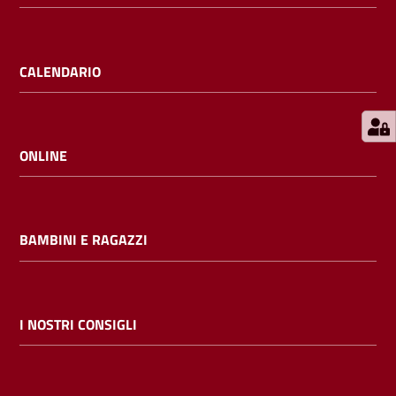
E
m
i
CALENDARIO
l
i
b
ONLINE
Cerca nei
BAMBINI E RAGAZZI
cataloghi
Chiedi al
bibliotecario
I NOSTRI CONSIGLI
Contatti